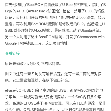
首先他利用了BootROM漏洞获取了U-Boot加密密钥，禁用了B
L2的的ARB（Anti-rollback防回滚）检查，禁用了BL33的镜像
验证，最后利用获取的密钥加密了修改好的U-boot镜像，最后
重启，再次利用BootROM漏洞加载修改后的BL2，然后通过U
SB加载处理好的U-boot镜像，最后成功启动了Ubuntu系统。
另一个人利用了这个BootROM漏洞，开发了Chromecast with
Google TV解锁BL工具，这是项目地址
查看链接
原理是修改env分区对应的比特位。
图文中还有一些名词没有解释清楚，还有一些厂商的应对措
施，安全建议和现状，在以下做出补充。
eFuse和QFUSE：除了高通的EFUSE，都是指SoC内部的电
子熔丝，一旦烧写就无法变更或擦除，一个SoC内有多个熔
丝，高通的EFUSE基于RPMB实现，可以在TEE内更改，是非
永久性的。QFUSE等同于eFuse，只不过QFUSE是高通的叫