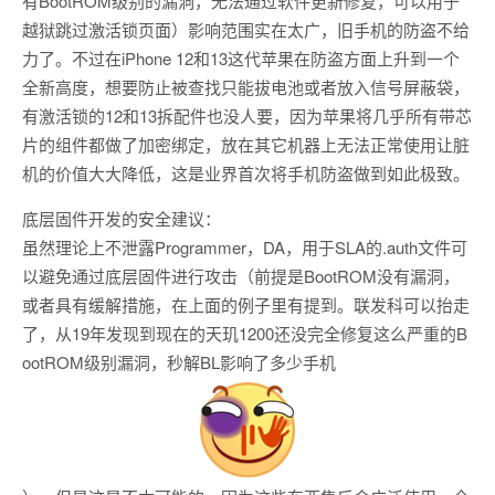
有BootROM级别的漏洞，无法通过软件更新修复，可以用于
越狱跳过激活锁页面）影响范围实在太广，旧手机的防盗不给
力了。不过在iPhone 12和13这代苹果在防盗方面上升到一个
全新高度，想要防止被查找只能拔电池或者放入信号屏蔽袋，
有激活锁的12和13拆配件也没人要，因为苹果将几乎所有带芯
片的组件都做了加密绑定，放在其它机器上无法正常使用让脏
机的价值大大降低，这是业界首次将手机防盗做到如此极致。
底层固件开发的安全建议：
虽然理论上不泄露Programmer，DA，用于SLA的.auth文件可
以避免通过底层固件进行攻击（前提是BootROM没有漏洞，
或者具有缓解措施，在上面的例子里有提到。联发科可以抬走
了，从19年发现到现在的天玑1200还没完全修复这么严重的B
ootROM级别漏洞，秒解BL影响了多少手机