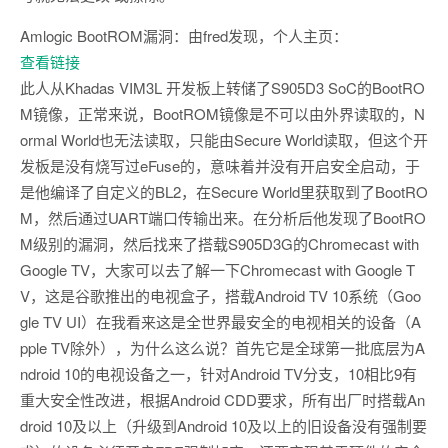
Amlogic BootROM漏洞：由fred发现，个人主页：
查看链接
此人从Khadas VIM3L 开发板上转储了S905D3 SoC的BootRO
M镜像，正常来说，BootROM镜像是不可以由外界读取的，N
ormal World也无法读取，只能由Secure World读取，但这个开
发板是没有烧写过eFuse的，意味着并没有开启安全启动，于
是他编译了自定义的BL2，在Secure World里获取到了BootRO
M，然后通过UART端口传输出来。在分析后他发现了BootRO
M级别的漏洞，然后找来了搭载S905D3G的Chromecast with
Google TV，大家可以去了解一下Chromecast with Google T
V，这是谷歌推出的电视盒子，搭载Android TV 10系统（Goo
gle TV UI）在我看来这是全世界最安全的电视相关的设备（A
pple TV除外），为什么这么说？首先它是全球第一批底层为A
ndroid 10的电视设备之一，针对Android TV分支，10相比9有
重大安全性改进，根据Android CDD要求，所有出厂时搭载An
droid 10及以上（升级到Android 10及以上的旧设备没有强制要