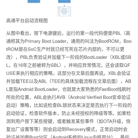
高通平台启动流程图
从图中看出，按下电源键后，运行的第一段代码便是PBL（高
通称其为Primary Boot Loader，通用的叫法为BootROM，Boo
tROM是在SoC生产时就已经写死在芯片内部的，不可以更
改），PBL负责验证并加载下一阶段的BootLoader（XBL或SB
L，在16年之前被称为SBL），并响应异常情况，还会读取QF
USE来执行相应的策略，这部分在文章后面再说。XBL会验证
并加载TEE以及ABL（TEE的具体加载流程在文章后面），AB
L是指Android BootLoader，也就是大家熟悉的FastBoot线刷时
所处的位置，ABL会执行AVB（Android Verified Boot安卓验证
启动）策略，比如说检查BL锁状态来决定是否执行下一阶段的
启动验证，检查软件版本，防止未经授权的降级等等。如果检
测到用户按下某些按键，或者触发某些事件（如OTA升级，恢
复出厂设置等等）则会启动到Recovery模式，正常启动时会
验证并加载Boot分区（Android系统的Linux内核部分），最后