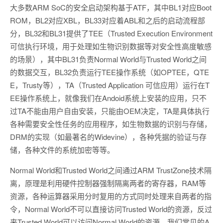
大多数ARM SoC的安全启动架构基于ATF，其中BL1对应Boot
ROM，BL2对应XBL，BL33对应着ABL和之后的启动流程部
分，BL32和BL31提供了TEE（Trusted Execution Environment
可信执行环境，用于处理如生物识别数据等对安全性高度敏感
的场景），其中BL31负责Normal World与Trusted World之间
的数据交互，BL32负责运行TEE操作系统（如OPTEE，QTE
E，Trusty等），TA（Trusted Application 可信应用）运行在T
EE操作系统上，就像我们在Andoid系统上安装的应用，只不
过TA不能由用户自由安装，只能由OEM决定，TA是具体执行
各种需要安全性任务的应用程序，如生物数据的识别与存储，
DRM的实现（如最著名的Widevine），各种凭据的验证与存
储，各种文件的系统加密等等。
Normal World和Trusted World之间通过ARM TrustZone技术隔
离，原理是利用硬件控制器强制隔离两者的寄存器，RAM等
资源，各种运算器采用分时复用的方式同时处理来自两者的指
令，Normal World不可以直接访问Trusted World的资源，反过
来Trusted World可以访问Normal World的资源，我们常见的A