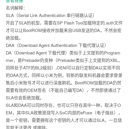
查看链接
名词解释：
SLA（Serial Link Authentication 串行链路认证）
开启了SLA的机型，需要在SP Flash Tool加载特定的.auth文件
才可以让BootROM接收并加载来自USB发送的DA，不然会拒
绝加载。
DAA（Download Agent Authentication 下载代理认证）
DA（Download Agent 下载代理）类似于上文提到的Program
mer，是Preloader的变种（Preloader类似于上文提到的XBL，
同样处于ATF的BL2级别）,OEM可以自行定制DA以实现不同
的DAA方式，同样以小米为例，较新的联发科机器会要求登录
售后小米账号才可以进行深度刷机。BootROM加载的DA仍然
需要有效的OEM签名（不能自己编写DA），不然即使通过了
SLA也会拒绝加载。
SLA和DAA可以同时存在，也可以只存在其中一种，取决于O
EM，其中SLA政策是烧写入SoC内部的eFuse（电子熔丝），
是一个密钥，需要拥有这个密钥的人才可以通过SLA，一旦烧
写就无法更改 或擦除。