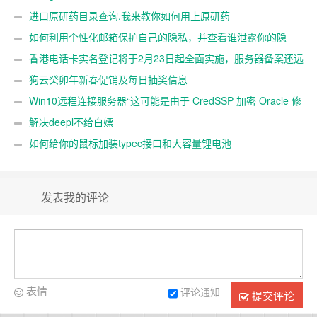
进口原研药目录查询,我来教你如何用上原研药
如何利用个性化邮箱保护自己的隐私，并查看谁泄露你的隐
私
香港电话卡实名登记将于2月23日起全面实施，服务器备案还远
吗？
狗云癸卯年新春促销及每日抽奖信息
Win10远程连接服务器“这可能是由于 CredSSP 加密 Oracle 修
正”解决办法
解决deepl不给白嫖
如何给你的鼠标加装typec接口和大容量锂电池
发表我的评论
表情
评论通知
提交评论