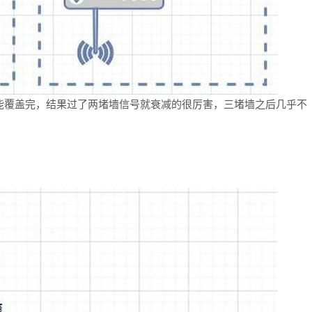
能覆盖完，结果过了两堵墙信号就衰减的很厉害，三堵墙之后几乎不