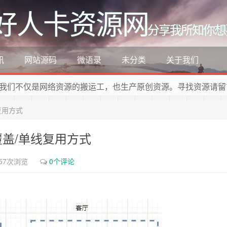
好人卡资源网
分享我所知你想
讯
网站源码
微语录
未分类
关于我们
我们不仅是网络资源的搬运工，也生产原创资源。寻找资源请留
复用方式
覆盖/单线复用方式
57次浏览
0个评论