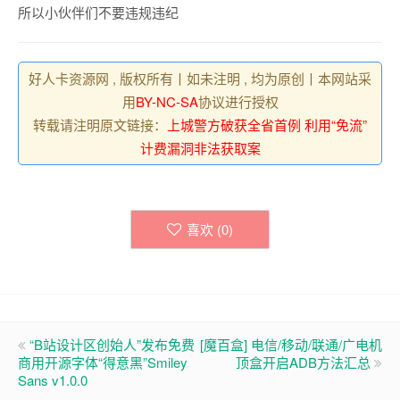
所以小伙伴们不要违规违纪
好人卡资源网 , 版权所有丨如未注明 , 均为原创丨本网站采
用
BY-NC-SA
协议进行授权
转载请注明原文链接：
上城警方破获全省首例 利用“免流”
计费漏洞非法获取案
喜欢 (
0
)
“B站设计区创始人”发布免费
[魔百盒] 电信/移动/联通/广电机
商用开源字体“得意黑”Smiley
顶盒开启ADB方法汇总
Sans v1.0.0