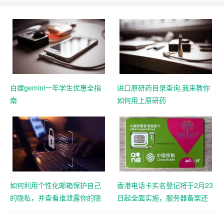
白嫖gemini一年学生优惠全指
进口原研药目录查询,我来教你
南
如何用上原研药
如何利用个性化邮箱保护自己
香港电话卡实名登记将于2月23
的隐私，并查看谁泄露你的隐
日起全面实施，服务器备案还
私
远吗？