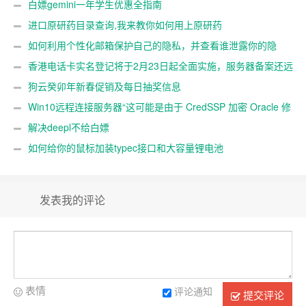
白嫖gemini一年学生优惠全指南
进口原研药目录查询,我来教你如何用上原研药
如何利用个性化邮箱保护自己的隐私，并查看谁泄露你的隐
私
香港电话卡实名登记将于2月23日起全面实施，服务器备案还远
吗？
狗云癸卯年新春促销及每日抽奖信息
Win10远程连接服务器“这可能是由于 CredSSP 加密 Oracle 修
正”解决办法
解决deepl不给白嫖
如何给你的鼠标加装typec接口和大容量锂电池
发表我的评论
表情
评论通知
提交评论