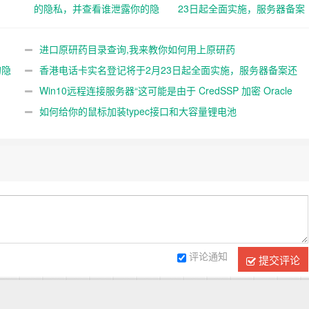
的隐私，并查看谁泄露你的隐
23日起全面实施，服务器备案
私
还远吗？
进口原研药目录查询,我来教你如何用上原研药
的隐
香港电话卡实名登记将于2月23日起全面实施，服务器备案还
远吗？
Win10远程连接服务器“这可能是由于 CredSSP 加密 Oracle
修正”解决办法
如何给你的鼠标加装typec接口和大容量锂电池
评论通知
提交评论
Copyright © 2017-2023
好人卡资源网