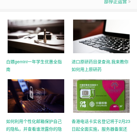
部停止运营
白嫖gemini一年学生优惠全指
进口原研药目录查询,我来教你
南
如何用上原研药
如何利用个性化邮箱保护自己
香港电话卡实名登记将于2月23
的隐私，并查看谁泄露你的隐
日起全面实施，服务器备案还
私
远吗？