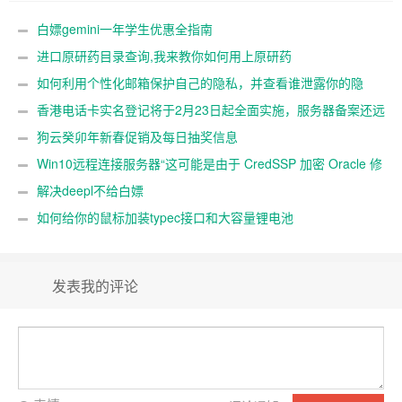
白嫖gemini一年学生优惠全指南
进口原研药目录查询,我来教你如何用上原研药
如何利用个性化邮箱保护自己的隐私，并查看谁泄露你的隐
私
香港电话卡实名登记将于2月23日起全面实施，服务器备案还远
吗？
狗云癸卯年新春促销及每日抽奖信息
Win10远程连接服务器“这可能是由于 CredSSP 加密 Oracle 修
正”解决办法
解决deepl不给白嫖
如何给你的鼠标加装typec接口和大容量锂电池
发表我的评论