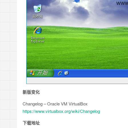
新版变化
Changelog – Oracle VM VirtualBox
https://www.virtualbox.org/wiki/Changelog
下载地址