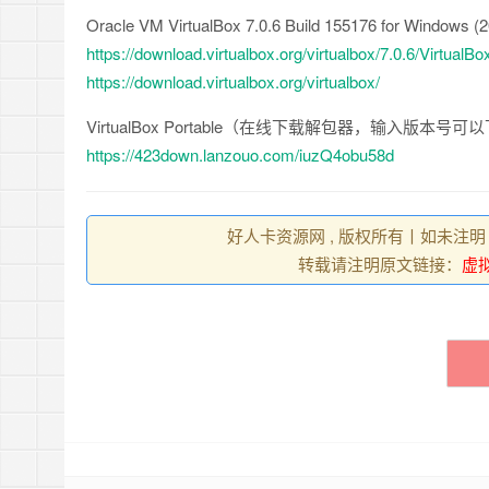
Oracle VM VirtualBox 7.0.6 Build 155176 for Windows (2
https://download.virtualbox.org/virtualbox/7.0.6/Virtual
https://download.virtualbox.org/virtualbox/
VirtualBox Portable（在线下载解包器，输入版本
https://423down.lanzouo.com/iuzQ4obu58d
好人卡资源网 , 版权所有丨如未注明
转载请注明原文链接：
虚拟机