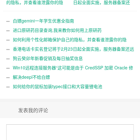
的隐私，并查看谁泄露你的隐
日起全面实施，服务器备案还
私
远吗？
白嫖gemini一年学生优惠全指南
进口原研药目录查询,我来教你如何用上原研药
如何利用个性化邮箱保护自己的隐私，并查看谁泄露你的隐
私
香港电话卡实名登记将于2月23日起全面实施，服务器备案还远
吗？
狗云癸卯年新春促销及每日抽奖信息
Win10远程连接服务器“这可能是由于 CredSSP 加密 Oracle 修
正”解决办法
解决deepl不给白嫖
如何给你的鼠标加装typec接口和大容量锂电池
发表我的评论