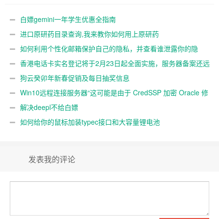
私
远吗？
白嫖gemini一年学生优惠全指南
进口原研药目录查询,我来教你如何用上原研药
如何利用个性化邮箱保护自己的隐私，并查看谁泄露你的隐
私
香港电话卡实名登记将于2月23日起全面实施，服务器备案还远
吗？
狗云癸卯年新春促销及每日抽奖信息
Win10远程连接服务器“这可能是由于 CredSSP 加密 Oracle 修
正”解决办法
解决deepl不给白嫖
如何给你的鼠标加装typec接口和大容量锂电池
发表我的评论