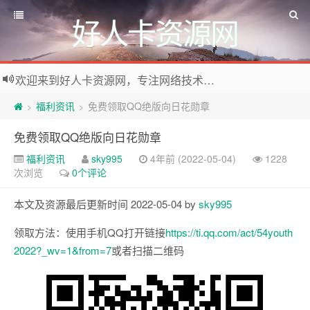
好人卡资源网
欢迎来到好人卡资源网，专注网络技术资源收集，我们不仅是网络资源的搬运工，也生产原创资源。寻找资源请留言或关注公众号:烈日下的男人
福利资讯
免费领取QQ绝版向日花勋章
>
>
免费领取QQ绝版向日花勋章
福利资讯
sky995
4年前 (2022-05-04)
1228
次浏览
0个评论
本文及资源最后更新时间 2022-05-04 by
sky995
领取方法：使用手机QQ打开链接
https://ti.qq.com/act/54youth
2022?_wv=1&from=7
或者扫描二维码