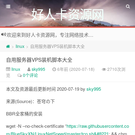
好人卡资源网
欢迎来到好人卡资源网，专注网络技术资源收集，我们不仅是网络资源的搬运工，也生产原创资源。寻找资源请留言或关注公众号:烈日下的男人
linux
自用服务器VPS装机脚本大全
>
>
自用服务器VPS装机脚本大全
linux
sky995
6年前 (2020-07-18)
2710次浏
览
0个评论
本文及资源最后更新时间 2020-07-19 by
sky995
来源(Source)：苍穹の下
BBR全家桶的安装
wget -N –no-check-certificate “
https://raw.githubusercontent.co
m/BlueSkyXN/LinuxNetSpeed/master/tcp.sh&#8221
; && chm