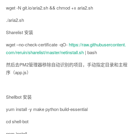
wget -N git.io/aria2.sh && chmod +x aria2.sh
./aria2.sh
Sharelist 安装
wget –no-check-certificate -qO-
https://raw.githubusercontent.
com/reruin/sharelist/master/netinstall.sh
| bash
然后去PM2管理器移除自动识别的项目，手动指定目录和主程
序（app.js）
Shellbot 安装
yum install -y make python build-essential
cd shell-bot
npm install