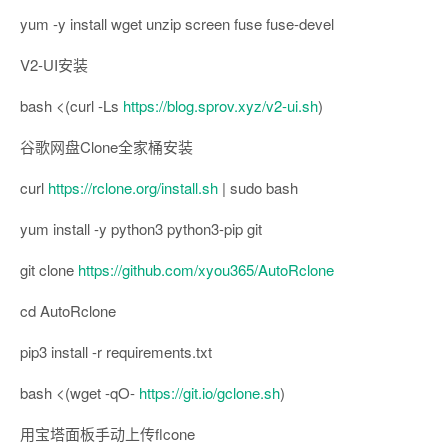
yum -y install wget unzip screen fuse fuse-devel
V2-UI安装
bash <(curl -Ls
https://blog.sprov.xyz/v2-ui.sh
)
谷歌网盘Clone全家桶安装
curl
https://rclone.org/install.sh
| sudo bash
yum install -y python3 python3-pip git
git clone
https://github.com/xyou365/AutoRclone
cd AutoRclone
pip3 install -r requirements.txt
bash <(wget -qO-
https://git.io/gclone.sh
)
用宝塔面板手动上传flcone