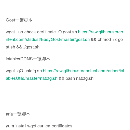
Gost一键脚本
wget –no-check-certificate -O gost.sh
https://raw.githubuserco
ntent.com/stsdust/EasyGost/master/gost.sh
&& chmod +x go
st.sh && ./gost.sh
iptablesDDNS一键脚本
wget -qO natcfg.sh
https://raw.githubusercontent.com/arloor/ipt
ablesUtils/master/natcfg.sh
&& bash natcfg.sh
aria一键脚本
yum install wget curl ca-certificates