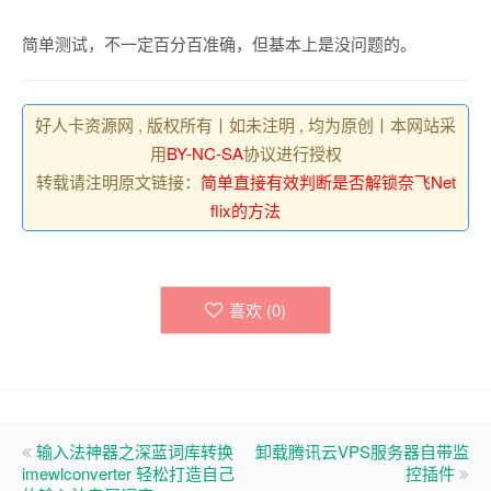
简单测试，不一定百分百准确，但基本上是没问题的。
好人卡资源网 , 版权所有丨如未注明 , 均为原创丨本网站采
用
BY-NC-SA
协议进行授权
转载请注明原文链接：
简单直接有效判断是否解锁奈飞Net
flix的方法
喜欢 (
0
)
输入法神器之深蓝词库转换
卸载腾讯云VPS服务器自带监
imewlconverter 轻松打造自己
控插件