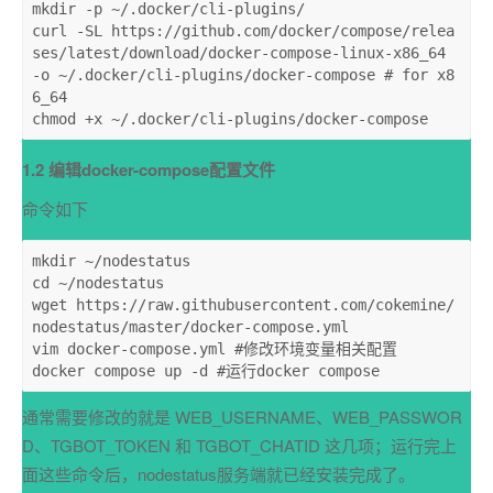
mkdir -p ~
/.docker/cli
-plugins/

curl -SL 
https:
/
/github.com/docker
/compose/relea
ses
/latest/download
/docker-compose-linux-x86_64 
-o ~/
.docker/cli-plugins/docker-compose 
# for x8
6_64
chmod +x ~
/.docker/cli
-plugins/docker-compose
1.2 编辑docker-compose配置文件
命令如下
mkdir
~/nodestatus
cd
~/nodestatus
wget
https://raw.githubusercontent.com/cokemine/
nodestatus/master/docker-compose.yml
vim
docker-compose.yml #修改环境变量相关配置
docker
compose up -d #运行docker compose
通常需要修改的就是 WEB_USERNAME、WEB_PASSWOR
D、TGBOT_TOKEN 和 TGBOT_CHATID 这几项；运行完上
面这些命令后，nodestatus服务端就已经安装完成了。