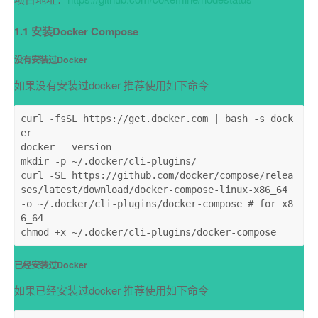
1.1 安装Docker Compose
没有安装过Docker
如果没有安装过docker 推荐使用如下命令
curl
-fsSL https://get.docker.com | bash -s dock
er
docker
--version
mkdir
-p ~/.docker/cli-plugins/
curl
-SL https://github.com/docker/compose/relea
ses/latest/download/docker-compose-linux-x86_64 
-o ~/.docker/cli-plugins/docker-compose # for x8
6_64
chmod
+x ~/.docker/cli-plugins/docker-compose
已经安装过Docker
如果已经安装过docker 推荐使用如下命令