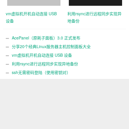
vm虚拟机开机自动连接 USB
利用rsync进行远程同步实现异
设备
地备份
AcePanel（原耗子面板）3.0 正式发布
分享20个经典Linux服务器主机控制面板大全
vm虚拟机开机自动连接 USB 设备
利用rsync进行远程同步实现异地备份
ssh无需密码登陆（使用密钥对）
一键重装支持 raid0 CentOS AlmaLinux RockyLinux Fedora，
不同系统互装
Linux reinstall：一款功能强大的服务器系统一键重装脚本
AppNode帮助文档 AppNode常见问题解答集合
发表我的评论