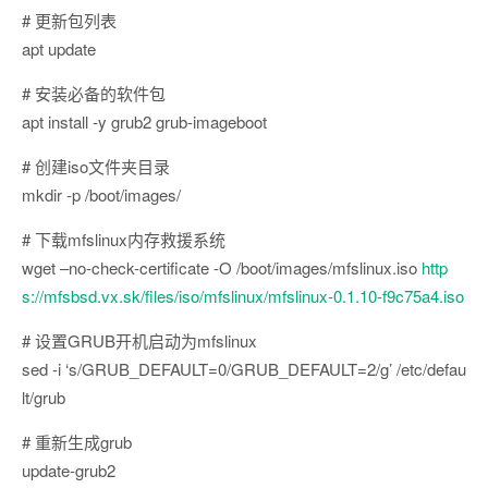
# 更新包列表
apt update
# 安装必备的软件包
apt install -y grub2 grub-imageboot
# 创建iso文件夹目录
mkdir -p /boot/images/
# 下载mfslinux内存救援系统
wget –no-check-certificate -O /boot/images/mfslinux.iso
http
s://mfsbsd.vx.sk/files/iso/mfslinux/mfslinux-0.1.10-f9c75a4.iso
# 设置GRUB开机启动为mfslinux
sed -i ‘s/GRUB_DEFAULT=0/GRUB_DEFAULT=2/g’ /etc/defau
lt/grub
# 重新生成grub
update-grub2