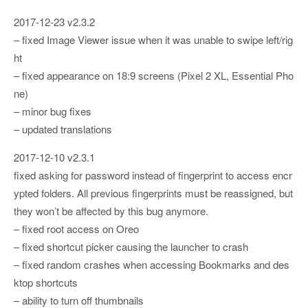
2017-12-23 v2.3.2
– fixed Image Viewer issue when it was unable to swipe left/rig
ht
– fixed appearance on 18:9 screens (Pixel 2 XL, Essential Pho
ne)
– minor bug fixes
– updated translations
2017-12-10 v2.3.1
fixed asking for password instead of fingerprint to access encr
ypted folders. All previous fingerprints must be reassigned, but
they won’t be affected by this bug anymore.
– fixed root access on Oreo
– fixed shortcut picker causing the launcher to crash
– fixed random crashes when accessing Bookmarks and des
ktop shortcuts
– ability to turn off thumbnails