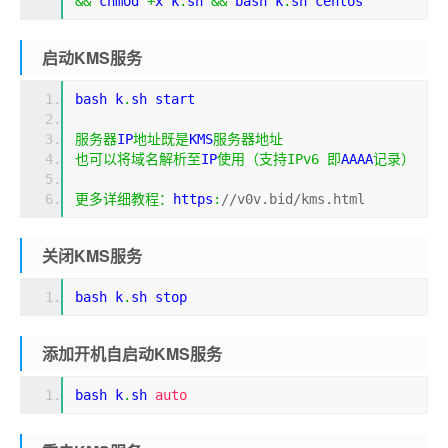
&&
 chmod 
+
x k
.
sh 
&&
 bash k
.
sh centos
启动KMS服务
bash k
.
sh start
服务器
IP
地址既是
KMS
服务器地址
也可以将域名解析至
IP
使用（支持
IPv6
即
AAAA
记录）
更多详细教程：
https
:
//v0v.bid/kms.html
关闭KMS服务
bash k
.
sh stop
添加开机自启动KMS服务
bash k
.
sh 
auto