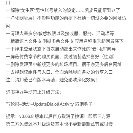
口
一解除“女生区”男性账号禁入的设定……凯旋只能帮到这了
一净化网址层！不影响功能的前提下杜绝一切没必要的网址访
问
一清理大量多余/敏感权限以及接收器、服务、活动项等
一精简语言文件 & 删掉多余文件 & 应用名称乖乖爬回最底下
一干掉未登录状态下每次启动都出来作死的“云同步”向导
一屏蔽付费章节的购买页面、跳过初装选择喜好（性别）
一删除发现页中新版更多的垃圾项目、摘干净更多后台网址
一去掉朗读组件与入口、全面清除界面各处的分享入口
注：请卸载已有版本再装，避免影响净化效果！
追书神器手动禁止升级方法：
写轮眼–活动–UpdateDialo&Activity 取消钩子！
提示：v3.66.8 版本以后官方取消了换源！即第三方源
第三方免费源不升级这货基本也不更新最新章节或很慢