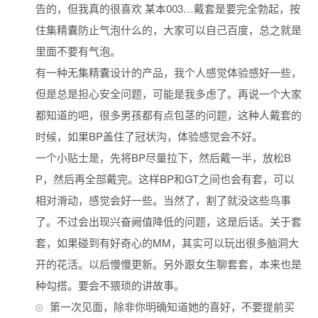
告的，但我真的很喜欢 某本003…戴套是要完全勃起，按
住集精囊防止气泡什么的，大家可以自己百度，总之就是
里面不要有气泡。
有一种无集精囊设计的产品，我个人感觉体验感好一些，
但是总是担心安全问题，可能是我多虑了。再说一个大家
都知道的吧，很多男孩都有点包茎的问题，这种人戴套的
时候，如果BP盖住了冠状沟，体验感觉会不好。
一个小贴士是，先将BP尽量拉下，然后戴一半，放松B
P，然后再全部戴完。这样BP和GT之间也会有套，可以
相对滑动，感觉会好一些。当然了，割了就没这些鸟事
了。不过会出现兴奋阙值降低的问题，这是后话。关于套
套，如果碰到有好奇心的MM，其实可以玩出很多脑洞大
开的花活。以后慢慢更新。另外跟女生聊套套，本来也是
种勾搭。要会不猥琐的讲故事。
第一次见面，除非你明确知道她的喜好，不要提前买