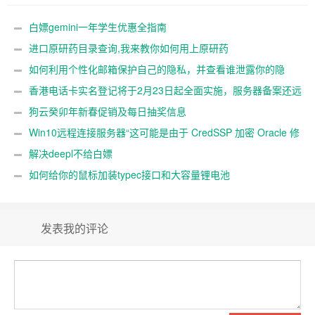
私
远吗？
白嫖gemini一年学生优惠全指南
进口原研药目录查询,我来教你如何用上原研药
如何利用个性化邮箱保护自己的隐私，并查看谁泄露你的隐
私
香港电话卡实名登记将于2月23日起全面实施，服务器备案还远
吗？
狗云癸卯年新春促销及每日抽奖信息
Win10远程连接服务器“这可能是由于 CredSSP 加密 Oracle 修
正”解决办法
解决deepl不给白嫖
如何给你的鼠标加装typec接口和大容量锂电池
发表我的评论