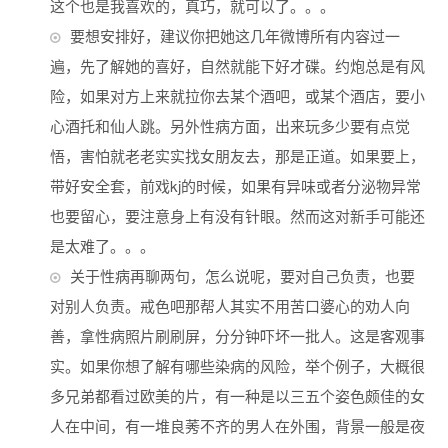
这个也是我喜欢的，真巧，就可以了。。。
要想安排好，建议你把她这几年微博所有内容过一
遍，先了解她的喜好，自然就能下好才碟。约炮总是有风
险，如果对方上来就拉你去某个酒吧，或某个酒店，要小
心酒托和仙人跳。另外性病方面，出来玩多少要有点觉
悟，害怕就老老实实找女朋友去，那是正道。如果要上，
带好安全套，前戏kj的时候，如果有异味或者分泌物异常
也要留心，要注意身上有没有针眼。然而这对新手可能还
是太难了。。。
关于性病再聊两句，怎么说呢，要对自己负责，也要
对别人负责。戒色吧那帮人其实不用苦口婆心的劝人向
善，拿性病照片刷刷屏，分分钟吓坏一批人。这是客观事
实。如果你想了解有哪些染病的风险，举个例子，大概很
多兄弟都看过欧美的片，有一种是以三五个姿色颇佳的女
人在中间，有一堆良莠不齐的男人在外围，背景一般是夜