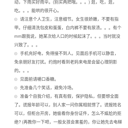
动，下雨买好雨伞。(别买两把哦。。。) 逛，吃，逛，
吃。。。能哄的很开心。
请注意个人卫生，注意细节。女生很娇嫩，不要有指
甲。仔细清洗包皮和蛋蛋，白内裤不要有尿渍。。。有个
mm跟我说，她某次给人口的时候起沫了。。。当时就没
兴致了。。。
手机充好电，免得接不到人。见面后手机可以静音，
免亲朋好友打扰。约炮时看到老妈来电是会留心理阴影
的。。。
见面前请嚼口香糖。
先准备几个笑话，避免冷场。
准备个自我介绍，有真有假，保护隐私，但要想全面
了。谎报年龄可以，别人家一问你属相就愣了。谎报姓名
可以，但柜台开房，她偷看你身份证件，怎么不尴尬的拒
绝? (再教你一下吧，一般女孩会害羞的，你让她先去电梯