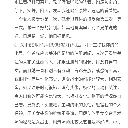
她拉着拖杆箱离开，轮子哗啦哗啦的响着，她走到街角，
停下，安静，回头，发现我还站在原地，远远的看着她。
一个女人接受你第一次，就会很容易的接受你第二次，第
三次。做一个好的告别。如其他答案里，有个兄弟说的
好，日后留一线，他日好相见。
关于识别小号和头像约炮有风险。对于主动找你约的
小号，你首先应该关注的是她的注册时间，其次要看她关
注的人和关注她的人。如果注册时间很长，好友有男有
女，而且她一直和别人有互动，言论开放，或感情丰富，
或很理性有男性化感觉，则女战士的可能比较大，相对安
全。如果注册时间很短，没有头像，极少的互动和关注，
良家出轨的可能性比较大，也相对安全。剩下的情况你自
己想。另外说下头像吧，主动约炮的女性，根据我的个人
经验，用美女头像的统统不靠谱。用健美的男女交合艺术
照的经常是女战士。风景照的比较文艺自我不好搞。小动