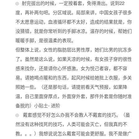
射完拔出的时候，一定按着套，免得滑出。说到22
度，再补两句吧。分区域说。局部来讲，中国女孩子很多
不太愿意运动，血液循环都不太好，造成的结果就是，你
没猜错，就是你常听到的手脚冰凉。温存的时候，帮她们
暖暖手脚，是很温柔的表现。
但整体上说，女性的脂肪层比男性厚，她们比男的抗冻多
了。虽然是这么说，如果天凉的时候，有女孩子穿的很性
感来找你，还是请你心怀感激。女为悦己者容，都不容
易。请她喝点暖和的东西，起风时候给她批上衣服，多关
照她一些。（还是那句话，请提前看天气预报，如果降
温，自己里面穿厚点，外面穿外套，那件外套是你随时准
备脱的）小贴士- 进阶
戴套感觉不好怎么办我不会教人不戴套的技巧。（虽
然没有这种找死的技巧，人类可能会灭亡，但我真的不
教。。。）我想说说怎么戴套可能会更舒服。我不是做广