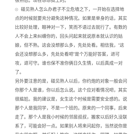
碰见熟人怎么办君子不立危墙之下，一开始在选择地
点的时候就要充分避免这种情况。如果是单身的话，其实
比较好处理，眼神对一下，笑而不语过去就行了。有数的
人不会上来纠缠你的，回头问起来就说原本就认识的姑
娘，但不熟。这会没想那么多，先处处看。相信我，“这
会还没想那么多，先处处看吧”是个万能好答案，进可
攻，退可守。谁也保不准你俩日久生情，以后真成一对
了。
另外要注意的是，碰见熟人以后，你约炮的对象一般会问
你那个人是谁，你以后怎么说。这个应对看情况吧，其实
很尴尬。我的建议是，女生这个时候是需要安全感的。说
那个人是我同学，不是一个班的。原来的一个同事，后来
走了。那个人是我小时候的邻居叔叔，搬家以后好久没联
系了，可能会好一点。如果别人将来问起你，当然说你是