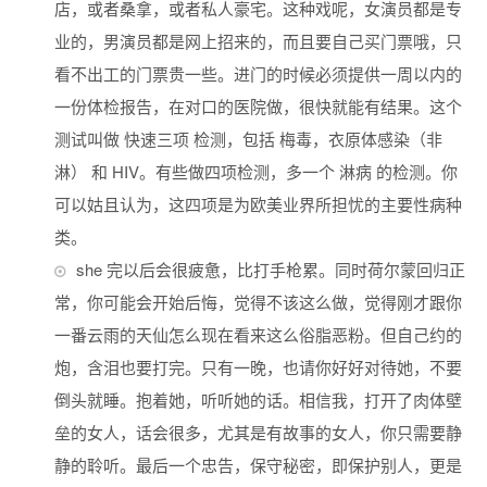
店，或者桑拿，或者私人豪宅。这种戏呢，女演员都是专
业的，男演员都是网上招来的，而且要自己买门票哦，只
看不出工的门票贵一些。进门的时候必须提供一周以内的
一份体检报告，在对口的医院做，很快就能有结果。这个
测试叫做 快速三项 检测，包括 梅毒，衣原体感染（非
淋） 和 HIV。有些做四项检测，多一个 淋病 的检测。你
可以姑且认为，这四项是为欧美业界所担忧的主要性病种
类。
she 完以后会很疲惫，比打手枪累。同时荷尔蒙回归正
常，你可能会开始后悔，觉得不该这么做，觉得刚才跟你
一番云雨的天仙怎么现在看来这么俗脂恶粉。但自己约的
炮，含泪也要打完。只有一晚，也请你好好对待她，不要
倒头就睡。抱着她，听听她的话。相信我，打开了肉体壁
垒的女人，话会很多，尤其是有故事的女人，你只需要静
静的聆听。最后一个忠告，保守秘密，即保护别人，更是