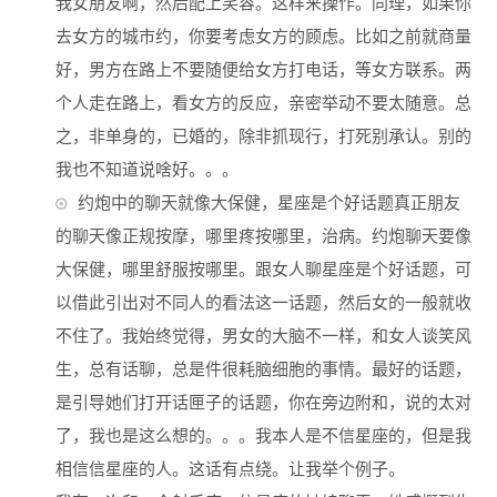
我女朋友啊，然后配上笑容。这样来操作。同理，如果你
去女方的城市约，你要考虑女方的顾虑。比如之前就商量
好，男方在路上不要随便给女方打电话，等女方联系。两
个人走在路上，看女方的反应，亲密举动不要太随意。总
之，非单身的，已婚的，除非抓现行，打死别承认。别的
我也不知道说啥好。。。
约炮中的聊天就像大保健，星座是个好话题真正朋友
的聊天像正规按摩，哪里疼按哪里，治病。约炮聊天要像
大保健，哪里舒服按哪里。跟女人聊星座是个好话题，可
以借此引出对不同人的看法这一话题，然后女的一般就收
不住了。我始终觉得，男女的大脑不一样，和女人谈笑风
生，总有话聊，总是件很耗脑细胞的事情。最好的话题，
是引导她们打开话匣子的话题，你在旁边附和，说的太对
了，我也是这么想的。。。我本人是不信星座的，但是我
相信信星座的人。这话有点绕。让我举个例子。