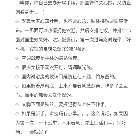
口等你，你自己去办开房手续，即显得你关心她，又防止
她看身份证。)
就算大家心知肚明，也不要心急，肢体接触要循序渐
进。一见面可以热情拥抱欢迎。然后安排吃饭，并排坐比
面对面坐效果好。吃完饭逛街，第一次过马路时是牵手好
时机。宾馆的电梯是壁咚的好场所。
空调22度是裸体的最适温度。
很多女孩不喜欢开灯，请调暗光线。
国内淋浴房的玻璃门是防止仙人跳，偷东西的。
如果擦着厚粉底，上来不要着急激烈亲，吃多了会恶
心。懂事的都会去洗个澡的。
文胸下面是铁丝，要摸记得从上往下伸手。
如果是新手，讲技巧有点早。。。这么说吧，如果因
为第一次，一下没举，不用着急，先上口活和手，别冷
场。一会就好了。