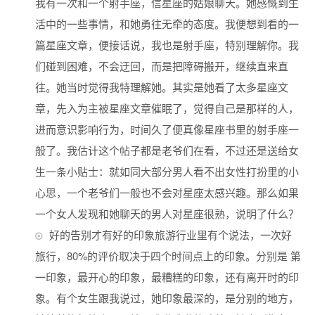
我有一次和一个射手座，信星座的姑娘聊天。她感慨到生
活中的一些事情，和她勇往无牵的态度。我便想到看的一
篇星座文章，便接话说，我也是射手座，特别理解你。我
们碰到困难，不会迂回，而是把障碍搬开，继续直来直
往。她当时觉得我特理解她。其实是她看了太多星座文
章，先入为主被星座文章催眠了，觉得自己是那样的人，
进而意识影响行为，时间久了便真像星座书里的射手座一
般了。我估计这个帖子都是老爷们在看，不过还是送给女
生一条小贴士：就如同大部分男人看不出女性打扮里的小
心思，一个老爷们一般也不会对星座太感兴趣。那么如果
一个女人发现和她聊天的男人对星座很熟，说明了什么？
好的告别才有好的印象旅游行业里有个说法，一次好
旅行，80%的评价取决于四个时间点上的印象。分别是 第
一印象，最开心的印象，最糟糕的印象，还有离开时的印
象。有个女生跟我说过，她印象最深的，是分别的地方，