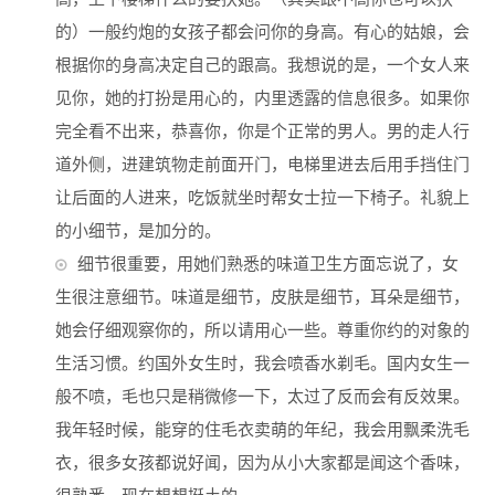
的）一般约炮的女孩子都会问你的身高。有心的姑娘，会
根据你的身高决定自己的跟高。我想说的是，一个女人来
见你，她的打扮是用心的，内里透露的信息很多。如果你
完全看不出来，恭喜你，你是个正常的男人。男的走人行
道外侧，进建筑物走前面开门，电梯里进去后用手挡住门
让后面的人进来，吃饭就坐时帮女士拉一下椅子。礼貌上
的小细节，是加分的。
细节很重要，用她们熟悉的味道卫生方面忘说了，女
生很注意细节。味道是细节，皮肤是细节，耳朵是细节，
她会仔细观察你的，所以请用心一些。尊重你约的对象的
生活习惯。约国外女生时，我会喷香水剃毛。国内女生一
般不喷，毛也只是稍微修一下，太过了反而会有反效果。
我年轻时候，能穿的住毛衣卖萌的年纪，我会用飘柔洗毛
衣，很多女孩都说好闻，因为从小大家都是闻这个香味，
很熟悉。现在想想挺土的。