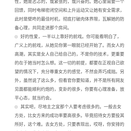
性，她是忐忑的，或紧张的，或兴奋的。她心里需要一个
回馈，同时电梯密闭空间和上升运动又让她有安全需求，
此时是壁咚的最佳时机，彻底打破肉体界限，瓦解她的防
备心理，共同走进那个房间。
好的性爱，一半以上靠好的前戏。你可能看明白了，
广义上的前戏，从她见你第一眼就已经开始了。而女人的
高潮，其实是女人自己给自己的，不是你的技术，更重要
的在于她当时怎么想。这一切的前提，都要在正视自己欲
望的情况下，充分尊重女方的感觉，不然会弄巧成拙。另
外，虽然说了这么多，但看官你要知道，并不是所有网友
见面都能顺利约炮的，变卦的很多，你要有心理准备，放
平心态，就当约会。
其实吧，尽地主之宜那个人要考虑很多的。一般去女
方处，比女方来的成功率要高很多。毕竟招待女方要投其
所好，这个难。去女方处，只要表现出，哎呀，你安排的