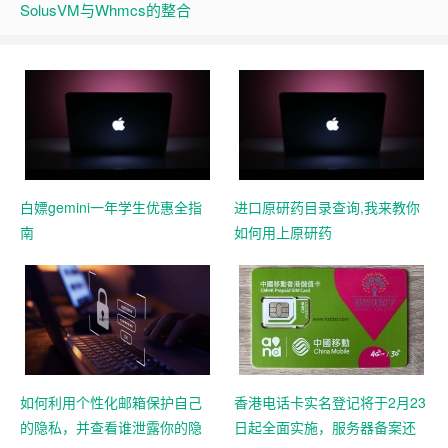
SolusVM与Whmcs的整合
白嫖gemini一年学生优惠全指
进口原研药目录查询,我来教你
南
如何用上原研药
如何利用个性化邮箱保护自己
香港电话卡实名登记将于2月23
的隐私，并查看谁泄露你的隐
日起全面实施，服务器备案还