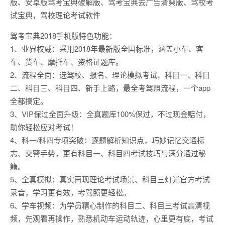
版、安卓版驾考宝典破解版、驾考宝典去广告清爽版、驾校考
试宝典，驾校理论考试软件
驾考宝典2018手机版特色功能：
1、业界权威：采用2018年最新版全国标准，涵盖小车、客
车、货车、摩托车、资格证题库。
2、流程全面：选驾校、报名、理论模拟考试、科目一、科目
二、科目三、科目四、新手上路，最全考驾照流程，一个app
全都搞定。
3、VIP保过全面升级：全真题库100%保过，不过现金赔付，
助你轻松应对考试！
4、科一/科四专项突破：逐题解析知识点，巧妙记忆交通标
志、交警手势，更有科目一、科目四考试技巧与满分通过秘
籍。
5、全真模拟：真实再现理论考试场景、科目三灯光官方考试
录音，学习更有效，考驾照更轻松。
6、学车视频：为学员精心制作的科目二、科目三考试高清视
频，先观看再操作，熟悉机动车运动轨迹，心里更有底，考试