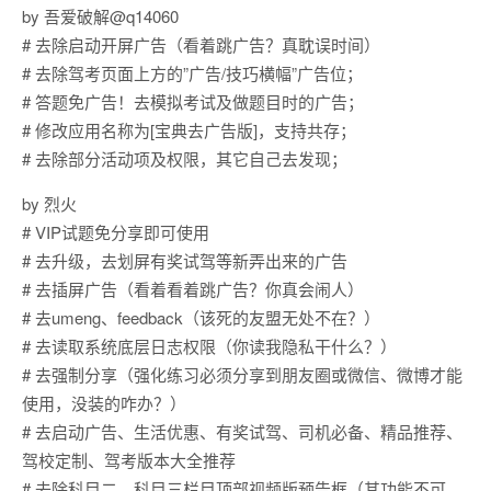
by 吾爱破解@q14060
# 去除启动开屏广告（看着跳广告？真耽误时间）
# 去除驾考页面上方的”广告/技巧横幅”广告位；
# 答题免广告！去模拟考试及做题目时的广告；
# 修改应用名称为[宝典去广告版]，支持共存；
# 去除部分活动项及权限，其它自己去发现；
by 烈火
# VIP试题免分享即可使用
# 去升级，去划屏有奖试驾等新弄出来的广告
# 去插屏广告（看着看着跳广告？你真会闹人）
# 去umeng、feedback（该死的友盟无处不在？）
# 去读取系统底层日志权限（你读我隐私干什么？）
# 去强制分享（强化练习必须分享到朋友圈或微信、微博才能
使用，没装的咋办？）
# 去启动广告、生活优惠、有奖试驾、司机必备、精品推荐、
驾校定制、驾考版本大全推荐
# 去除科目二、科目三栏目顶部视频版预告框（其功能不可