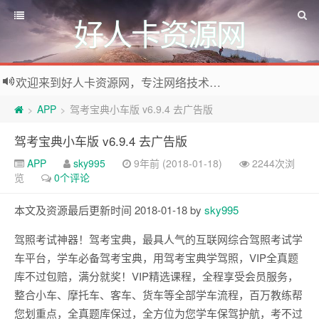
好人卡资源网
欢迎来到好人卡资源网，专注网络技术资源收集，我们不仅是网络资源的搬运工，也生产原创资源。寻找资源请留言或关注公众号:烈日下的男人
APP
驾考宝典小车版 v6.9.4 去广告版
>
>
驾考宝典小车版 v6.9.4 去广告版
APP
sky995
9年前 (2018-01-18)
2244次浏
览
0个评论
本文及资源最后更新时间 2018-01-18 by
sky995
驾照考试神器！驾考宝典，最具人气的互联网综合驾照考试学
车平台，学车必备驾考宝典，用驾考宝典学驾照，VIP全真题
库不过包赔，满分就奖！VIP精选课程，全程享受会员服务，
整合小车、摩托车、客车、货车等全部学车流程，百万教练帮
您划重点，全真题库保过，全方位为您学车保驾护航，考不过