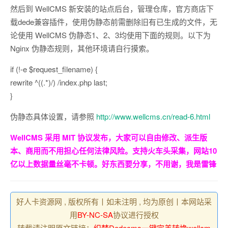
然后到 WellCMS 新安装的站点后台，管理仓库，官方商店下
载dede兼容插件，使用伪静态前需删除旧有已生成的文件，无
论使用 WellCMS 伪静态1、2、3均使用下面的规则。以下为
Nginx 伪静态规则，其他环境请自行摸索。
if (!-e $request_filename) {
rewrite ^((.*)/) /index.php last;
}
伪静态具体设置，请参照
http://www.wellcms.cn/read-6.html
WellCMS 采用 MIT 协议发布，大家可以自由修改、派生版
本、商用而不用担心任何法律风险。支持火车头采集，网站10
亿以上数据量丝毫不卡顿。好东西要分享，不用谢，我是雷锋
好人卡资源网 , 版权所有丨如未注明 , 均为原创丨本网站采
用
BY-NC-SA
协议进行授权
转载请注明原文链接：
织梦Dedecms一键完美转换wellcm