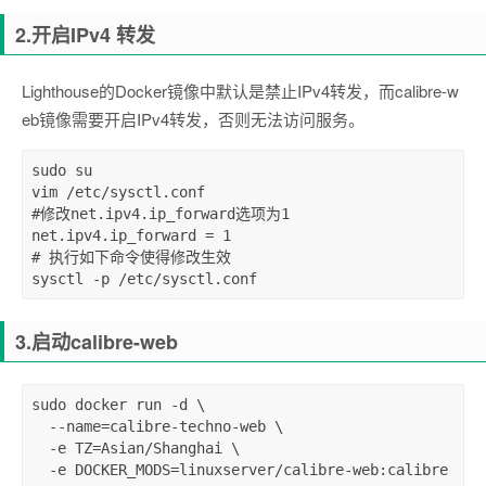
2.开启IPv4 转发
Lighthouse的Docker镜像中默认是禁止IPv4转发，而calibre-w
eb镜像需要开启IPv4转发，否则无法访问服务。
sudo su

vim /etc/sysctl.conf

#修改net.ipv4.ip_forward选项为1

net.ipv4.ip_forward = 1 

# 执行如下命令使得修改生效

sysctl -p /etc/sysctl.conf
3.启动calibre-web
sudo docker run -d \

  --name=calibre-techno-web \

  -e TZ=Asian/Shanghai \

  -e DOCKER_MODS=linuxserver/calibre-web:calibre 