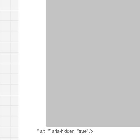
” alt=”” aria-hidden=”true” />