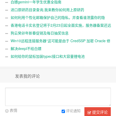
白嫖gemini一年学生优惠全指南
进口原研药目录查询,我来教你如何用上原研药
如何利用个性化邮箱保护自己的隐私，并查看谁泄露你的隐
私
香港电话卡实名登记将于2月23日起全面实施，服务器备案还远
吗？
狗云癸卯年新春促销及每日抽奖信息
Win10远程连接服务器“这可能是由于 CredSSP 加密 Oracle 修
正”解决办法
解决deepl不给白嫖
如何给你的鼠标加装typec接口和大容量锂电池
发表我的评论
表情
评论通知
提交评论