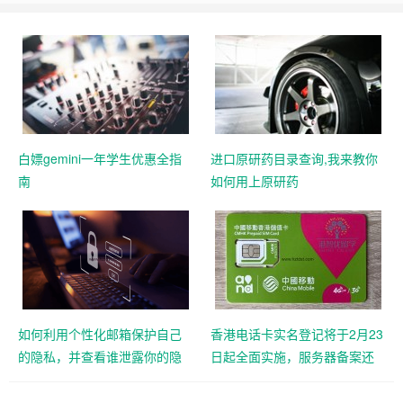
白嫖gemini一年学生优惠全指
进口原研药目录查询,我来教你
南
如何用上原研药
如何利用个性化邮箱保护自己
香港电话卡实名登记将于2月23
的隐私，并查看谁泄露你的隐
日起全面实施，服务器备案还
私
远吗？