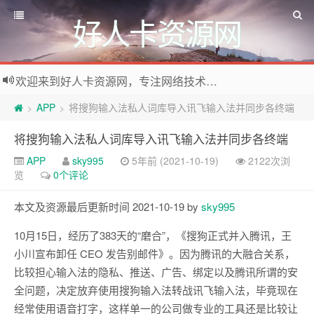
好人卡资源网
欢迎来到好人卡资源网，专注网络技术资源收集，我们不仅是网络资源的搬运工，也生产原创资源。寻找资源请留言或关注公众号:烈日下的男人
APP
将搜狗输入法私人词库导入讯飞输入法并同步各终端
>
>
将搜狗输入法私人词库导入讯飞输入法并同步各终端
APP
sky995
5年前 (2021-10-19)
2122次浏
览
0个评论
本文及资源最后更新时间 2021-10-19 by
sky995
10月15日，经历了383天的“磨合”，《搜狗正式并入腾讯，王
小川宣布卸任 CEO 发告别邮件》。因为腾讯的大融合关系，
比较担心输入法的隐私、推送、广告、绑定以及腾讯所谓的安
全问题，决定放弃使用搜狗输入法转战讯飞输入法，毕竟现在
经常使用语音打字，这样单一的公司做专业的工具还是比较让