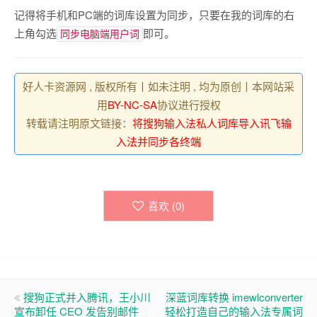
记得将手机和PC端的词库设置为同步，只要在我的词库的右
上角勾选
即可。
同步电脑端用户词
好人卡资源网 , 版权所有丨如未注明 , 均为原创丨本网站采
用
BY-NC-SA
协议进行授权
转载请注明原文链接：
将搜狗输入法私人词库导入讯飞输
入法并同步各终端
喜欢 (
0
)
搜狗正式并入腾讯，王小川
深蓝词库转换 imewlconverter
宣布卸任 CEO 发告别邮件
轻松打造自己的输入法专属词