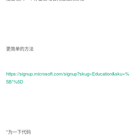
更简单的方法
https://signup.microsoft.com/signup?skug=Education&sku=%
5B*%5D
*为一下代码