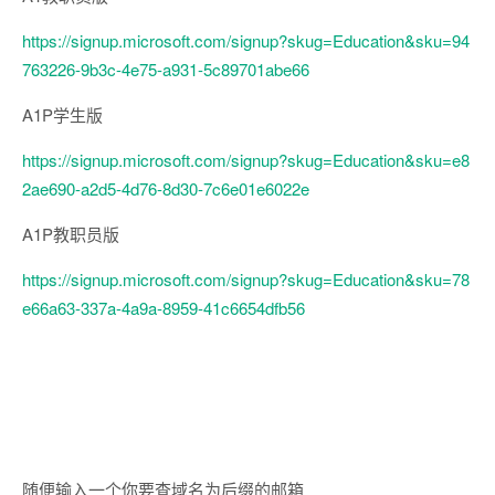
https://signup.microsoft.com/signup?skug=Education&sku=94
763226-9b3c-4e75-a931-5c89701abe66
A1P学生版
https://signup.microsoft.com/signup?skug=Education&sku=e8
2ae690-a2d5-4d76-8d30-7c6e01e6022e
A1P教职员版
https://signup.microsoft.com/signup?skug=Education&sku=78
e66a63-337a-4a9a-8959-41c6654dfb56
随便输入一个你要查域名为后缀的邮箱