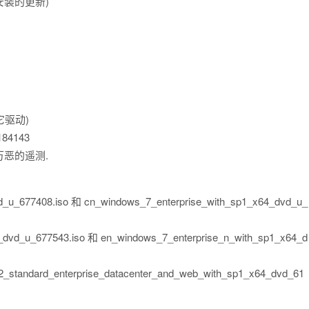
安装的更新)
它驱动)
184143
恶的遥测.
_u_677408.iso 和 cn_windows_7_enterprise_with_sp1_x64_dvd_u_
_dvd_u_677543.iso 和 en_windows_7_enterprise_n_with_sp1_x64_d
_standard_enterprise_datacenter_and_web_with_sp1_x64_dvd_61