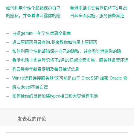
如何利用个性化邮箱保护自己
香港电话卡实名登记将于2月23
的隐私，并查看谁泄露你的隐
日起全面实施，服务器备案还
私
远吗？
白嫖gemini一年学生优惠全指南
进口原研药目录查询,我来教你如何用上原研药
如何利用个性化邮箱保护自己的隐私，并查看谁泄露你的隐
私
香港电话卡实名登记将于2月23日起全面实施，服务器备案还远
吗？
狗云癸卯年新春促销及每日抽奖信息
Win10远程连接服务器“这可能是由于 CredSSP 加密 Oracle 修
正”解决办法
解决deepl不给白嫖
如何给你的鼠标加装typec接口和大容量锂电池
发表我的评论