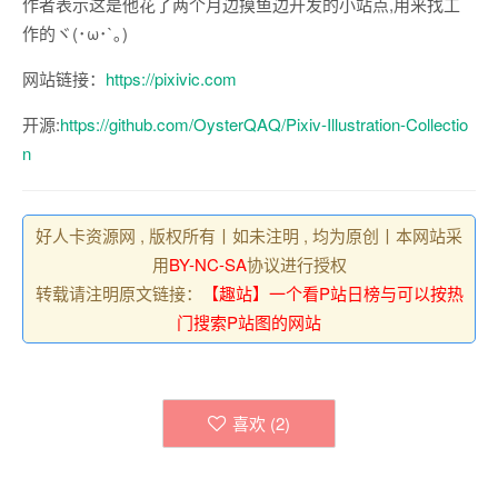
作者表示这是他花了两个月边摸鱼边开发的小站点,用来找工
作的ヾ(･ω･`｡)
网站链接：
https://pixivic.com
开源:
https://github.com/OysterQAQ/Pixiv-Illustration-Collectio
n
好人卡资源网 , 版权所有丨如未注明 , 均为原创丨本网站采
用
BY-NC-SA
协议进行授权
转载请注明原文链接：
【趣站】一个看P站日榜与可以按热
门搜索P站图的网站
喜欢 (
2
)