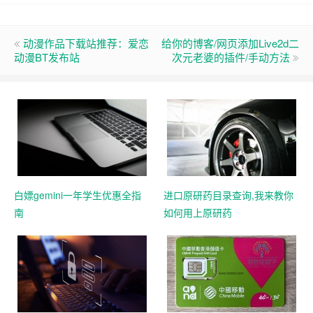
动漫作品下载站推荐：爱恋
给你的博客/网页添加Live2d二
动漫BT发布站
次元老婆的插件/手动方法
白嫖gemini一年学生优惠全指
进口原研药目录查询,我来教你
南
如何用上原研药