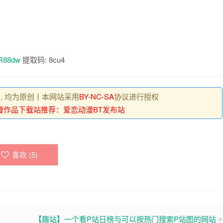
hR88dw
提取码: 8cu4
 , 均为原创丨本网站采用
BY-NC-SA
协议进行授权
漫作品下载站推荐：爱恋动漫BT发布站
喜欢 (
5
)
【趣站】一个看P站日榜与可以按热门搜索P站图的网站