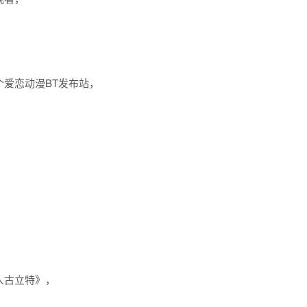
个
爱恋动漫BT
发布站，
人古立特》，