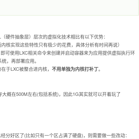
AL（硬件抽象层）层次的虚拟化技术相比有以下优势：
而内核实现这些特性只有极少的花费，具体分析有时间再说）
，即可使用LXC相关命令来创建并启动容器来为应用提供虚拟执行环
系统，再部署应用。
在于LXC被整合进内核，
不用单独为内核打补丁
。
存大概在500M左右(包括系统)，因此1G其实就可以开着玩了
时已经分好区了(比如只有一个区占满了硬盘)，则需要做一些改动：