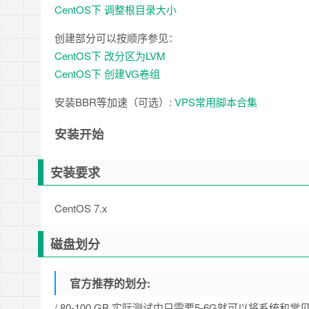
CentOS下 调整根目录大小
创建部分可以按顺序参见：
CentOS下 改分区为LVM
CentOS下 创建VG卷组
安装BBR等加速（可选）:
VPS常用脚本合集
安装开始
安装要求
CentOS 7.x
磁盘划分
官方推荐的划分:
/ 80-100 GB 实际测试中只需要5-6G就可以将系统和常见的ISO装