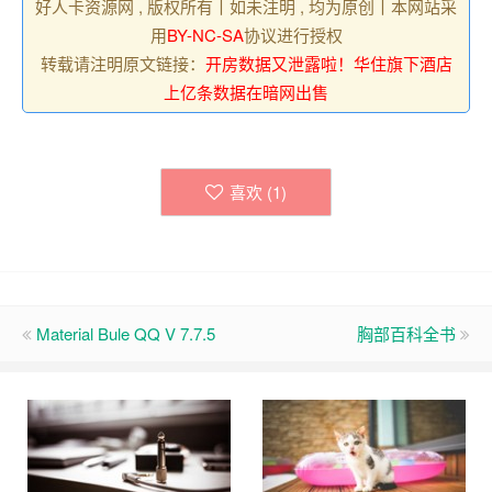
好人卡资源网 , 版权所有丨如未注明 , 均为原创丨本网站采
用
BY-NC-SA
协议进行授权
转载请注明原文链接：
开房数据又泄露啦！华住旗下酒店
上亿条数据在暗网出售
喜欢 (
1
)
Material Bule QQ V 7.7.5
胸部百科全书