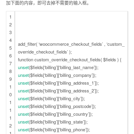
加下面的内容，即可去掉不需要的输入框。
1
2
3
4
add_filter( ‘woocommerce_checkout_fields’ , ‘custom_
5
override_checkout_fields’ );
6
function custom_override_checkout_fields( $fields ) {
7
unset
($fields[‘billing’][‘billing_last_name’]);
8
unset
($fields[‘billing’][‘billing_company’]);
9
unset
($fields[‘billing’][‘billing_address_1’]);
1
unset
($fields[‘billing’][‘billing_address_2’]);
0
unset
($fields[‘billing’][‘billing_city’]);
1
unset
($fields[‘billing’][‘billing_postcode’]);
1
unset
($fields[‘billing’][‘billing_country’]);
1
unset
($fields[‘billing’][‘billing_state’]);
2
unset
($fields[‘billing’][‘billing_phone’]);
1