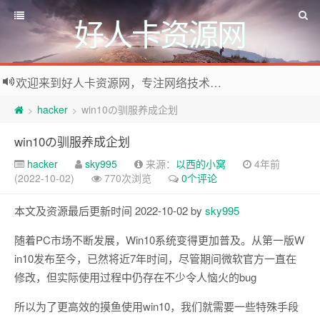
好人卡资源网
欢迎来到好人卡资源网，专注网络技术资源收集，我们不仅是网络资源的搬运工，也生产原创资源。寻找资源请留言或关注公众号:烈日下的男人
hacker
win10の驯服养成企划
>
>
win10の驯服养成企划
hacker
sky995
来源：
以西的小窝
4年前
(2022-10-02)
770次浏览
0个评论
本文及资源最后更新时间 2022-10-02 by
sky995
随着PC市场不断发展，Win10系统变得更加普及。从第一版W
in10发布至今，已然将近7年时间，尽管期间微软官方一直在
修改，但实际使用过程中仍存在不少令人恼火的bug
所以为了更高效的摸鱼使用win10，我们就需要一些特殊手段