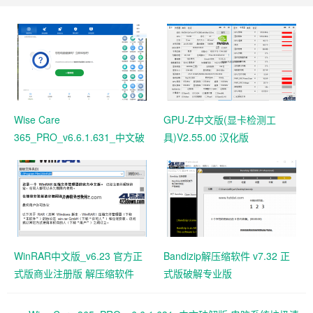
Wise Care
GPU-Z中文版(显卡检测工
365_PRO_v6.6.1.631_中文破
具)V2.55.00 汉化版
解版 电脑系统垃圾清理软件
WinRAR中文版_v6.23 官方正
Bandizip解压缩软件 v7.32 正
式版商业注册版 解压缩软件
式版破解专业版