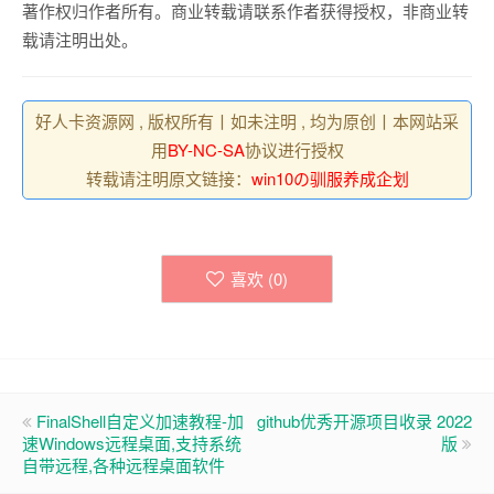
著作权归作者所有。商业转载请联系作者获得授权，非商业转
载请注明出处。
好人卡资源网 , 版权所有丨如未注明 , 均为原创丨本网站采
用
BY-NC-SA
协议进行授权
转载请注明原文链接：
win10の驯服养成企划
喜欢 (
0
)
FinalShell自定义加速教程-加
github优秀开源项目收录 2022
速Windows远程桌面,支持系统
版
自带远程,各种远程桌面软件