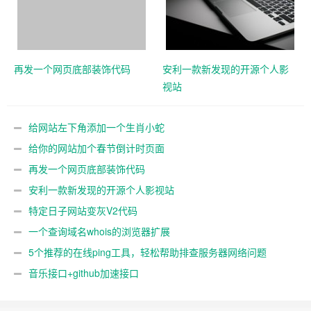
再发一个网页底部装饰代码
安利一款新发现的开源个人影
视站
给网站左下角添加一个生肖小蛇
给你的网站加个春节倒计时页面
再发一个网页底部装饰代码
安利一款新发现的开源个人影视站
特定日子网站变灰V2代码
一个查询域名whois的浏览器扩展
5个推荐的在线ping工具，轻松帮助排查服务器网络问题
音乐接口+github加速接口