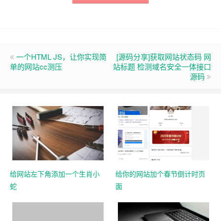
一个HTML JS，让你实现简
[源码分享]获取网站状态码 网
单的网站cc测压
站标题 检测域名安全一体接口
源码
给网站左下角添加一个生肖小
给你的网站加个春节倒计时页
蛇
面