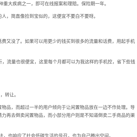
25 种重大疾病之一，即可在线报案和理赔。保险期一年。
的人，简直像捡到宝似的，这便宜不要白不要呀。
话费又没了。如果可以用更少的钱买到很多的流量和话费，用起手机
折，流量也很便宜，这里每个月都可以为我这样的手机控，省下些钱
卖，转让。
置物品，而超过一半的用户倾向于让闲置物品放在一边不作处理。导
精力再去倒卖闲置物品，而小部分用户则是不知道倒卖二手商品的渠
的想法，也响应了社会低碳生活的号召，也为自己腾出空间。