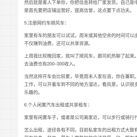
然后就是客人下单你，你把信息转给厂家发货。自己是
是首先要把店铺运营好，提高信誉，这点要下点功夫。
5.注册网约车顺风车：
家里有车的朋友可以试试，周末或其他空余的时间可以
不仅赚到油费，还可以共享资源。
上周我比较晚回家，就叫了顺风车，跟司机热聊了起来
去油费也有200–300收入。
当然这样开车会比较累，毕竟周末人家在浪，你在兼职
工作，可以开着车到不同的地方溜达，看风景，认识很
乐趣的。
6.个人闲置汽车出租或共享租车：
家里有闲置车子，或者是公司离家近，可以步行或骑行
怎么出租，途径各有不同，目前私家车的出租方式大致有