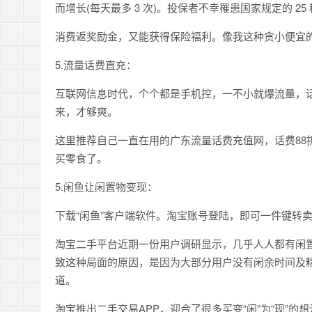
而增长(每天最多 3 次)。投保者不幸罹患国家规定的 
消费返奖励金，又能获得保险福利。像我这种贪小便宜
5.流量话费直充：
互联网信息时代，个个都是手机控，一不小就爆流量，
来，才够爽。
这里推荐自己一直在用的广东流量话费充值网，话费88
买零食了。
5.闲鱼让闲置物变现：
下载“闲鱼”客户端软件。淘宝账号登陆，即可一件键转
淘宝二手平台近期一份用户调研显示，几乎人人都有闲
致这种局面的原因，是因为大部分用户没有闲余时间及
道。
淘宝推出二手交易APP，迎合了很多买变“闲”为“现”