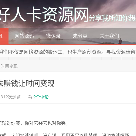
好人卡资源网
分享我所知你想
讯
网站源码
微语录
未分类
关于我们
我们不仅是网络资源的搬运工，也生产原创资源。寻找资源请留
让时间变现
合法赚钱让时间变现
3312次浏览
2个评论
它就对你笑，你对它哭它也对你哭。
方式。大胆地谈钱吧，没有钱，我们不足以聊梦想，没资格谈情怀。