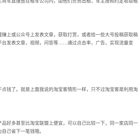
主将车直接放在租车公司内，由他们负责出租，车主按照约定收取租
威赚上或公众号上发表文章，获取打赏，或者给一些大号投稿获取稿
平台发表文章，视频，问答等……通过点击率，广告，实现流量变
下点钱了。就是上面我说的淘宝客情形一样，只不过淘宝客是利用淘
产品好多甚至比淘宝联盟上便宜，可以自己比较一下，同一家店同一
为自己省下一笔钱哦。