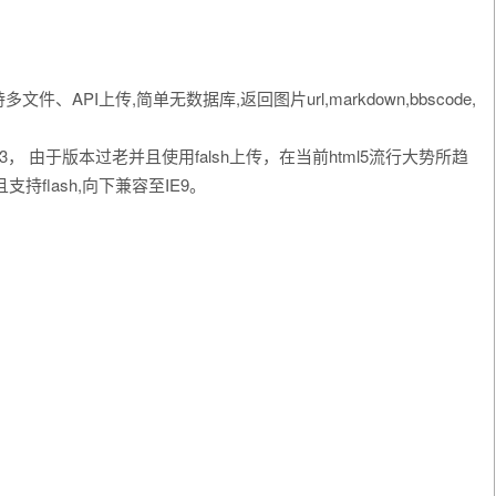
API上传,简单无数据库,返回图片url,markdown,bbscode,
.3， 由于版本过老并且使用falsh上传，在当前html5流行大势所趋
持flash,向下兼容至IE9。