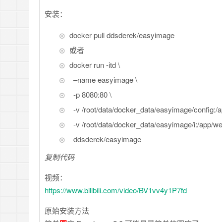
安装：
docker pull ddsderek/easyimage
或者
docker run -itd \
–name easyimage \
-p 8080:80 \
-v /root/data/docker_data/easyimage/config:/a
-v /root/data/docker_data/easyimage/i:/app/web
ddsderek/easyimage
复制代码
视频：
https://www.bilibili.com/video/BV1vv4y1P7fd
原始安装方法