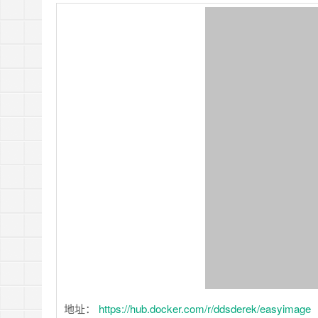
地址：
https://hub.docker.com/r/ddsderek/easyimage