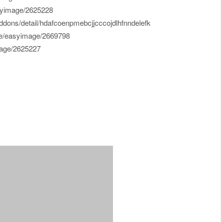
yimage/2625228
ns/detail/hdafcoenpmebcjjcccojdlhfnndelefk
/easyimage/2669798
age/2625227