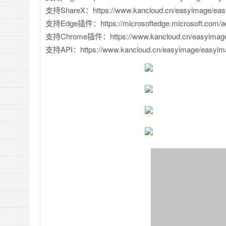
支持ShareX：https://www.kancloud.cn/easyimage/eas
支持Edge插件：https://microsoftedge.microsoft.com/addo
支持Chrome插件：https://www.kancloud.cn/easyimage
支持API：https://www.kancloud.cn/easyimage/easyim