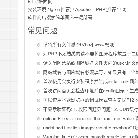
BT宝塔面板
安装环境 Ngixn(推荐) / Apache + PHP(推荐≥7.0)
软件商店搜索简单图床一键部署
常见问题
请将所有文件赋予0755和www权限
对PHP不太熟悉的请不要将图床程序放置于二
请关闭防跨站或删除域名文件夹内的user.ini文件
网站域名与图片域名必须填写，如果只有一个
首次使用会执行安装程序并生成install.lock 跳
首次访问首页会检查环境并在config目录下生成Easy
可以使用谷歌浏览器的调试模式查看错误F12->co
不显示验证码: 1. 权限问题见问题1 2. CDN缓
upload File size exceeds the maximum v
undefined function imagecreatefromweb
Warning: is_dir(): open_basedir restriction 