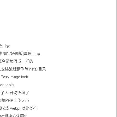
级目录
 如宝塔面板|军哥lnmp
域名请填写成一样的
过安装流程请删除install目录
Image.lock
nsole
存了 3. 开防火墙了
alue 调整PHP上传大小
p()GD没安装webp, 以此类推
in effect解决方法同3