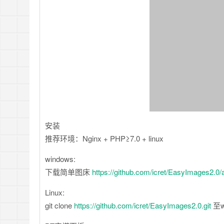
安装
推荐环境：Nginx + PHP≥7.0 + linux
windows:
下载简单图床
https://github.com/icret/EasyImages2.0/
Linux:
git clone
https://github.com/icret/EasyImages2.0.git
至w