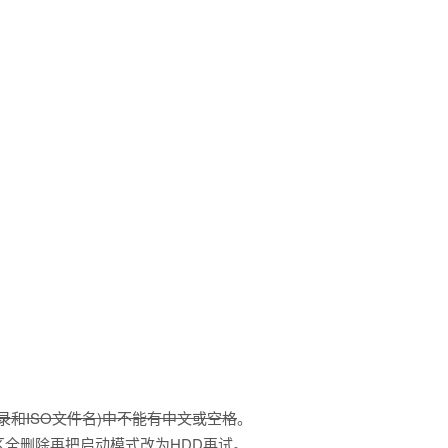
录和ISO文件名)中不能有中文或空格
。
区全删除再把启动模式改为HDD再试。