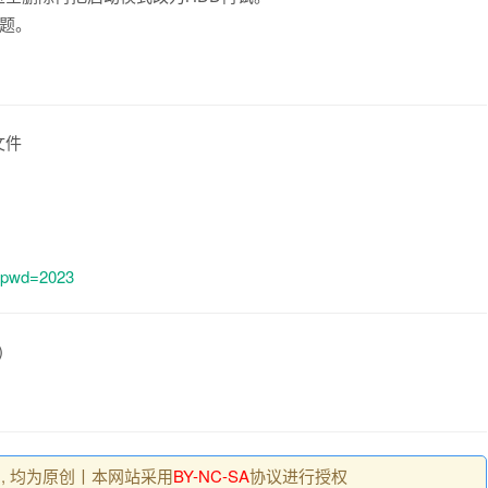
题。
单文件
?pwd=2023
)
 , 均为原创丨本网站采用
BY-NC-SA
协议进行授权