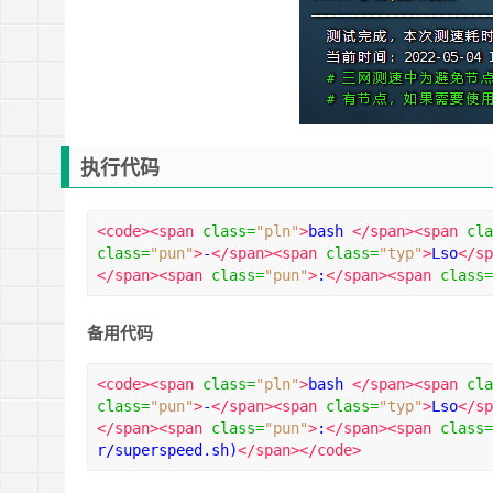
执行代码
<code><span
class
=
"pln"
>
bash 
</span><span
cla
class
=
"pun"
>
-
</span><span
class
=
"typ"
>
Lso
</sp
</span><span
class
=
"pun"
>
:
</span><span
class
=
备用代码
<code><span
class
=
"pln"
>
bash 
</span><span
cla
class
=
"pun"
>
-
</span><span
class
=
"typ"
>
Lso
</sp
</span><span
class
=
"pun"
>
:
</span><span
class
=
r/superspeed.sh)
</span></code>