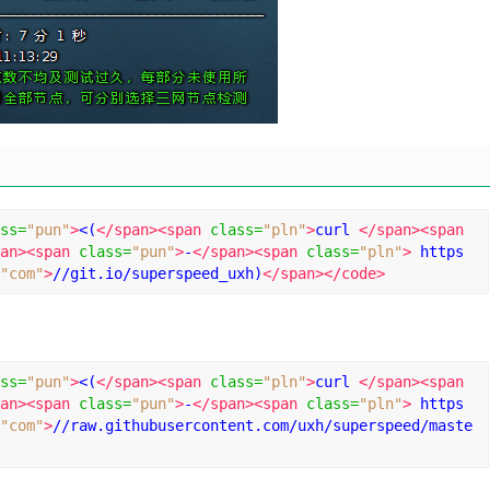
ss
=
"pun"
>
<(
</span><span
class
=
"pln"
>
curl 
</span><span
an><span
class
=
"pun"
>
-
</span><span
class
=
"pln"
>
 https
"com"
>
//git.io/superspeed_uxh)
</span></code>
ss
=
"pun"
>
<(
</span><span
class
=
"pln"
>
curl 
</span><span
an><span
class
=
"pun"
>
-
</span><span
class
=
"pln"
>
 https
"com"
>
//raw.githubusercontent.com/uxh/superspeed/maste