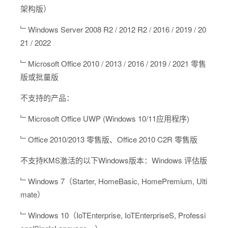
架构版）
﹂Windows Server 2008 R2 / 2012 R2 / 2016 / 2019 / 20
21 / 2022
﹂Microsoft Office 2010 / 2013 / 2016 / 2019 / 2021 零售
版或批量版
不支持的产品：
﹂Microsoft Office UWP (Windows 10/11应用程序)
﹂Office 2010/2013 零售版、Office 2010 C2R 零售版
不支持KMS激活的以下Windows版本：Windows 评估版
﹂Windows 7（Starter, HomeBasic, HomePremium, Ulti
mate）
﹂Windows 10（IoTEnterprise, IoTEnterpriseS, Professi