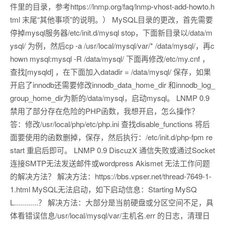
件里的目录，参考https://lnmp.org/faq/lnmp-vhost-add-howto.h
tml 末尾“其他事项”的说明。） MySQL目录的更改，首先需要
停掉mysql服务器/etc/init.d/mysql stop，下面新目录以/data/m
ysql/ 为例，然后cp -a /usr/local/mysql/var/* /data/mysql/，再c
hown mysql:mysql -R /data/mysql/ 下面再修改/etc/my.cnf ，
查找[mysqld] ，在下面加入datadir = /data/mysql/ 保存，如果
开启了innodb还需要修改innodb_data_home_dir 和innodb_log_
group_home_dir为新的/data/mysql，启动mysql。 LNMP 0.9
禁用了部分存在危险的PHP函数，我想开启，怎么操作？
答：修改/usr/local/php/etc/php.ini 查找disable_functions 将后
面要使用的函数删掉，保存，然后执行：/etc/init.d/php-fpm re
start 重启后即可。 LNMP 0.9 DiscuzX 通信失败或通过Socket
连接SMTP无法发送邮件或wordpress Akismet 无法工作问题
的解决方法？ 解决方法：https://bbs.vpser.net/thread-7649-1-
1.html MySQL无法启动，如下启动信息：Starting MySQ
L............？ 解决方法：大部分是当前硬盘或分区空间不足，具
体看错误信息/usr/local/mysql/var/主机名.err 的日志，清理日