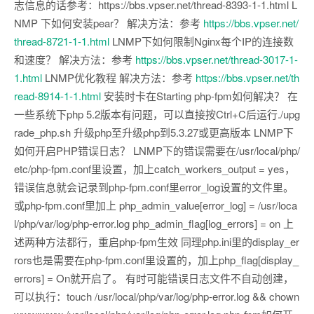
志信息的话参考：https://bbs.vpser.net/thread-8393-1-1.html L
NMP 下如何安装pear？ 解决方法：参考
https://bbs.vpser.net/
thread-8721-1-1.html
LNMP下如何限制Nginx每个IP的连接数
和速度？ 解决方法：参考
https://bbs.vpser.net/thread-3017-1-
1.html
LNMP优化教程 解决方法：参考
https://bbs.vpser.net/th
read-8914-1-1.html
安装时卡在Starting php-fpm如何解决？ 在
一些系统下php 5.2版本有问题，可以直接按Ctrl+C后运行./upg
rade_php.sh 升级php至升级php到5.3.27或更高版本 LNMP下
如何开启PHP错误日志？ LNMP下的错误需要在/usr/local/php/
etc/php-fpm.conf里设置，加上catch_workers_output = yes，
错误信息就会记录到php-fpm.conf里error_log设置的文件里。
或php-fpm.conf里加上 php_admin_value[error_log] = /usr/loca
l/php/var/log/php-error.log php_admin_flag[log_errors] = on 上
述两种方法都行，重启php-fpm生效 同理php.ini里的display_er
rors也是需要在php-fpm.conf里设置的，加上php_flag[display_
errors] = On就开启了。 有时可能错误日志文件不自动创建，
可以执行：touch /usr/local/php/var/log/php-error.log && chown