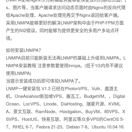
s、图片等，当客户端请求访问动态页面时由Nginx的反向代理
给Apache处理，Apache处理完再交予Nginx返回给客户端。
采用LNMPA能够更好的解决LNMP架构中由于PHP-FPM方面
产生的502错误，同时能够为提供更安全的多用户多站点环
境。
如何安装LNMPA？
LNMPA目前只能新装无法再LNMP的基础上升级到LNMPA，L
NMPA安装教程 注意参数要使用lnmpa。(低于1G内存不建议
使用LNMPA)
当提示安装成功后即可体验LNMPA了。
LNMP一键安装包 V1.3 已经在PhotonVPS、Vultr、遨游主
机、OneAsiahost新加坡VPS、搬瓦工、BudgetVM、、Digital
Ocean、LocVPS、Linode、DiaHosting、瑞豪开源、KVML
A、景文互联、RamNode、Hostigation、BuyVM、80VPS、X
SVPS、HostUS、快易互联、阿里云等众多VPS的CentOS 5-
7、RHEL 6-7、Fedora 21-23、Debian 7-8、Ubuntu 10.04-16.