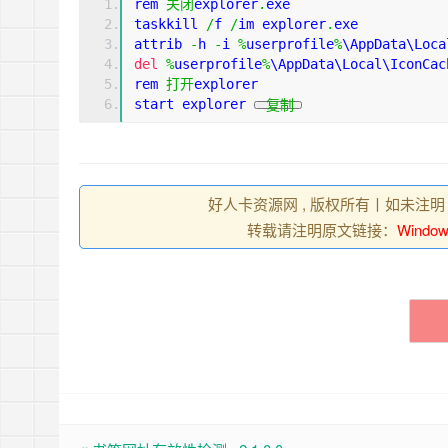
rem 
关闭
explorer
.
exe
taskkill 
/
f 
/
im explorer
.
exe
attrib 
-
h 
-
i 
%
userprofile
%
\AppData\Loca
del
%
userprofile
%
\AppData\Local\IconCac
rem 
打开
explorer
start explorer 
复制
好人卡资源网 , 版权所有丨如未注明
转载请注明原文链接：
Win