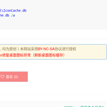
l\IconCache
.
db
he
.
db 
/
a
 , 均为原创丨本网站采用
BY-NC-SA
协议进行授权
dows修复桌面图标异常（刷新桌面图标缓存）
喜欢 (
0
)