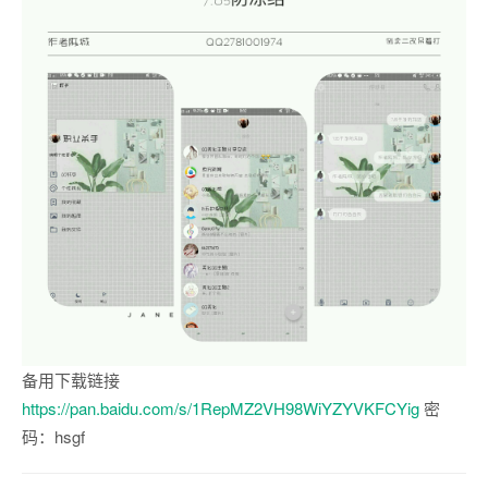
备用下载链接
https://pan.baidu.com/s/1RepMZ2VH98WiYZYVKFCYig
密
码：hsgf