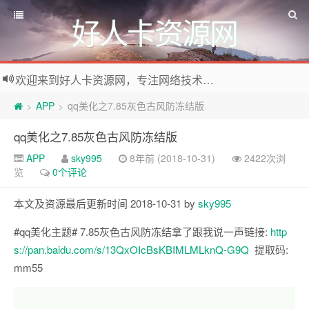
好人卡资源网
欢迎来到好人卡资源网，专注网络技术资源收集，我们不仅是网络资源的搬运工，也生产原创资源。寻找资源请留言或关注公众号:烈日下的男人
APP
qq美化之7.85灰色古风防冻结版
>
>
qq美化之7.85灰色古风防冻结版
APP
sky995
8年前 (2018-10-31)
2422次浏
览
0个评论
本文及资源最后更新时间 2018-10-31 by
sky995
#qq美化主题# 7.85灰色古风防冻结拿了跟我说一声链接:
http
s://pan.baidu.com/s/13QxOIcBsKBIMLMLknQ-G9Q
提取码:
mm55