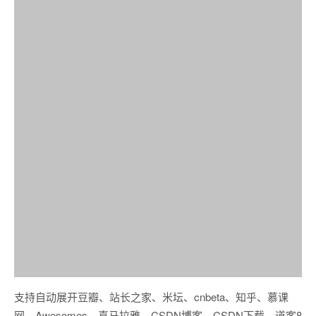
支持自动展开豆瓣、站长之家、米坛、cnbeta、知乎、慕课
网、Awesomes、喜马拉雅、CSDN博客、CSDN下载、道客8