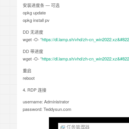
安装进度条 — 可选
opkg update
opkg install pv
DD 无进度
wget -O- “
https://dl.lamp.sh/vhd/zh-cn_win2022.xz&#82
DD 带进度
wget -O- “
https://dl.lamp.sh/vhd/zh-cn_win2022.xz&#82
重启
reboot
4. RDP 连接
username: Administrator
password: Teddysun.com