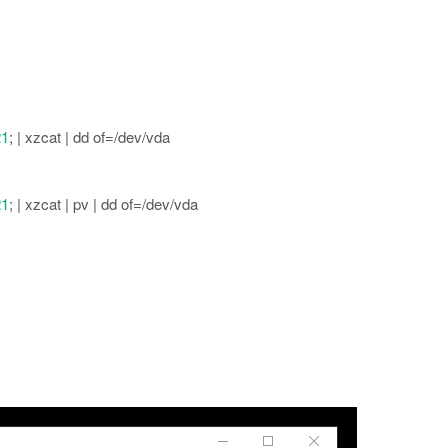
21
; | xzcat | dd of=/dev/vda
21
; | xzcat | pv | dd of=/dev/vda