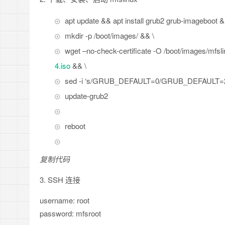
apt update && apt install grub2 grub-imageboot &
mkdir -p /boot/images/ && \
wget –no-check-certificate -O /boot/images/mfsl
4.iso
&& \
sed -i ‘s/GRUB_DEFAULT=0/GRUB_DEFAULT=2/g’ 
update-grub2
reboot
复制代码
3. SSH 连接
username: root
password: mfsroot