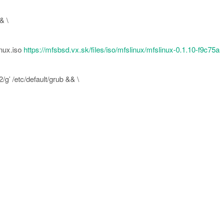
& \
inux.iso
https://mfsbsd.vx.sk/files/iso/mfslinux/mfslinux-0.1.10-f9c75a
/etc/default/grub && \