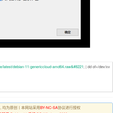
eye/latest/debian-11-genericcloud-amd64.raw&#8221
; | dd of=/dev/xv
 , 均为原创丨本网站采用
BY-NC-SA
协议进行授权