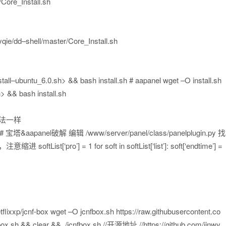
/
Core_Install
.
sh
yqie
/
dd
–
shell
/
master
/
Core_Install
.
sh
stall
–
ubuntu_6
.
0
.
sh
>
&&
bash install
.
sh # aapanel wget
–
O install
.
sh
h
>
&&
bash install
.
sh
方法一样
l # 宝塔&aapanel破解 编辑
/
www
/
server
/
panel
/
class
/
panelplugin
.
py 找
意缩进 softList
[
‘pro’
]
=
1
for
soft
in
softList
[
‘list’
]
:
soft
[
‘endtime’
]
=
tflixxp/jcnf-box
wget
–
O jcnfbox
.
sh https
:
/
/
raw
.
githubusercontent
.
co
box
.
sh
&&
clear
&&
.
/
jcnfbox
.
sh
//开源地址
//https://github.com/jinwy