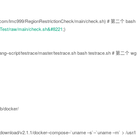
com
/
lmc999
/
RegionRestrictionCheck
/
main
/
check
.
sh
)
# 第二个 bash
_Test/raw/main/check.sh&#8221
;
)
ang
–
script
/
testrace
/
master
/
testrace
.
sh bash testrace
.
sh # 第二个 wg
ib
/
docker
/
download
/
v2
.
1.1
/
docker
–
compose
–
`uname
–
s`
–
`uname
–
m`
>
/
usr
/
l