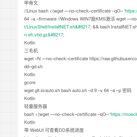
甲骨文
//Linux
bash
<
(
wget
—
no
–
check
–
certificate
–
qO
–
‘
https
64
–
a
–
firmware
//Windows WIN7能KMS激活
wget
—
no
t/LinuxShell/InstallNET.sh&#8217
;
&&
bash InstallNET
.
s
n-efi.vhd.gz&#8217
;
Kotlin
三毛机
wget
–
N
—
no
–
check
–
certificate https
:
/
/
raw
.
githubuserco
dd
–
gd
.
sh
Kotlin
gcore
wget git
.
io
/
auto
.
sh bash auto
.
sh
–
d
9
–
v
64
–
a
–
p 密码
Kotlin
轻量服务器
bash
<
(
wget
—
no
–
check
–
certificate
–
qO
–
‘
https://moec
Kotlin
带 WebUI 可查看DD系统进度