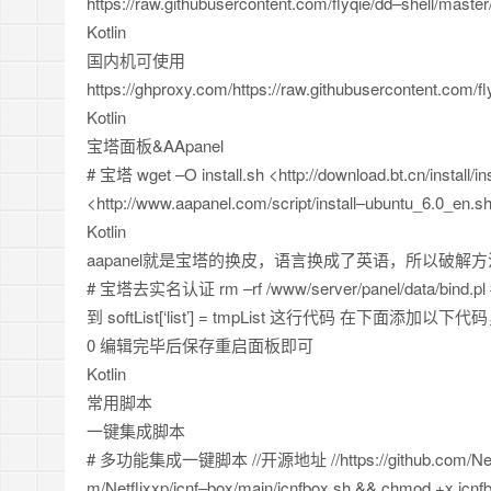
https
:
/
/
raw
.
githubusercontent
.
com
/
flyqie
/
dd
–
shell
/
master
Kotlin
国内机可使用
https
:
/
/
ghproxy
.
com
/
https
:
/
/
raw
.
githubusercontent
.
com
/
fl
Kotlin
宝塔面板&AApanel
# 宝塔 wget
–
O install
.
sh
<
http
:
/
/
download
.
bt
.
cn
/
install
/
in
<
http
:
/
/
www
.
aapanel
.
com
/
script
/
install
–
ubuntu_6
.
0_en
.
s
Kotlin
aapanel就是宝塔的换皮，语言换成了英语，所以破解
# 宝塔去实名认证 rm
–
rf
/
www
/
server
/
panel
/
data
/
bind
.
p
到 softList
[
‘list’
]
=
tmpList 这行代码 在下面添加以下代码，注
0
编辑完毕后保存重启面板即可
Kotlin
常用脚本
一键集成脚本
# 多功能集成一键脚本
//开源地址
//https://github.com/Ne
m
/
Netflixxp
/
jcnf
–
box
/
main
/
jcnfbox
.
sh
&&
chmod
+
x jcnf