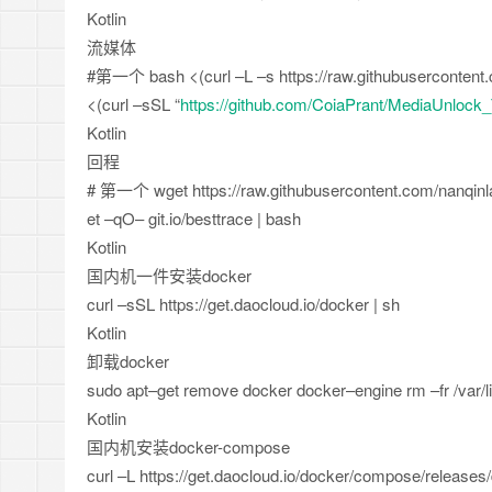
Kotlin
流媒体
#第一个 bash
<
(
curl
–
L
–
s https
:
/
/
raw
.
githubusercontent
.
<
(
curl
–
sSL
“
https://github.com/CoiaPrant/MediaUnlock
Kotlin
回程
# 第一个 wget https
:
/
/
raw
.
githubusercontent
.
com
/
nanqinl
et
–
qO
–
git
.
io
/
besttrace | bash
Kotlin
国内机一件安装docker
curl
–
sSL https
:
/
/
get
.
daocloud
.
io
/
docker | sh
Kotlin
卸载docker
sudo apt
–
get
remove docker docker
–
engine rm
–
fr
/
var
/
l
Kotlin
国内机安装docker-compose
curl
–
L https
:
/
/
get
.
daocloud
.
io
/
docker
/
compose
/
releases
/