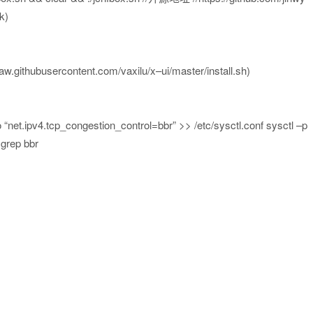
ck
)
raw
.
githubusercontent
.
com
/
vaxilu
/
x
–
ui
/
master
/
install
.
sh
)
o
“net.ipv4.tcp_congestion_control=bbr”
>
>
/
etc
/
sysctl
.
conf sysctl
–
p
 grep bbr