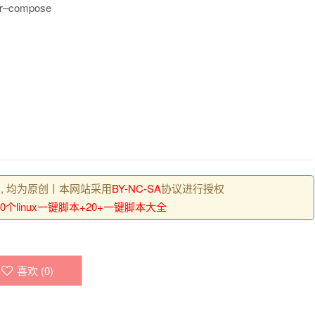
r
–
compose
 , 均为原创丨本网站采用
BY-NC-SA
协议进行授权
20个linux一键脚本+20+一键脚本大全
喜欢 (
0
)