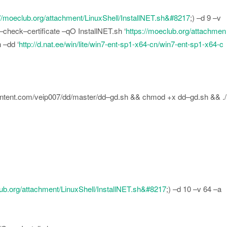
://moeclub.org/attachment/LinuxShell/InstallNET.sh&#8217
;
)
–
d
9
–
v
–
check
–
certificate
–
qO InstallNET
.
sh
‘
https://moeclub.org/attachmen
h
–
dd
‘
http://d.nat.ee/win/lite/win7-ent-sp1-x64-cn/win7-ent-sp1-x64-c
ntent
.
com
/
veip007
/
dd
/
master
/
dd
–
gd
.
sh
&&
chmod
+
x dd
–
gd
.
sh
&&
.
/
lub.org/attachment/LinuxShell/InstallNET.sh&#8217
;
)
–
d
10
–
v
64
–
a