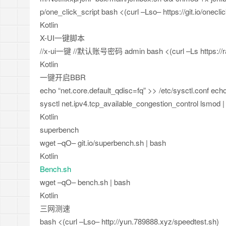
p/one_click_script
bash
<
(
curl
–
Lso
–
https
:
/
/
git
.
io
/
onecli
Kotlin
X-UI一键脚本
//x-ui一键
//默认账号密码 admin
bash
<
(
curl
–
Ls https
:
/
/
Kotlin
一键开启BBR
echo
“net.core.default_qdisc=fq”
>
>
/
etc
/
sysctl
.
conf ech
sysctl net
.
ipv4
.
tcp_available_congestion_control lsmod |
Kotlin
superbench
wget
–
qO
–
git
.
io
/
superbench
.
sh | bash
Kotlin
Bench.sh
wget
–
qO
–
bench
.
sh | bash
Kotlin
三网测速
bash
<
(
curl
–
Lso
–
http
:
/
/
yun
.
789888
.
xyz
/
speedtest
.
sh
)