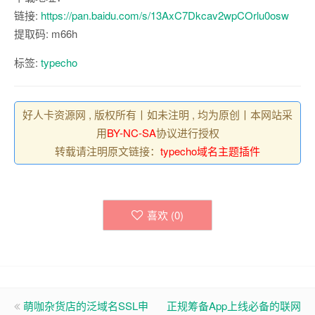
链接:
https://pan.baidu.com/s/13AxC7Dkcav2wpCOrlu0osw
提取码: m66h
标签:
typecho
好人卡资源网 , 版权所有丨如未注明 , 均为原创丨本网站采
用
BY-NC-SA
协议进行授权
转载请注明原文链接：
typecho域名主题插件
喜欢 (
0
)
萌咖杂货店的泛域名SSL申
正规筹备App上线必备的联网