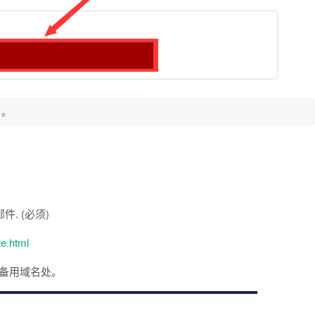
名。
件. (必须)
te.html
应在备用域名处。