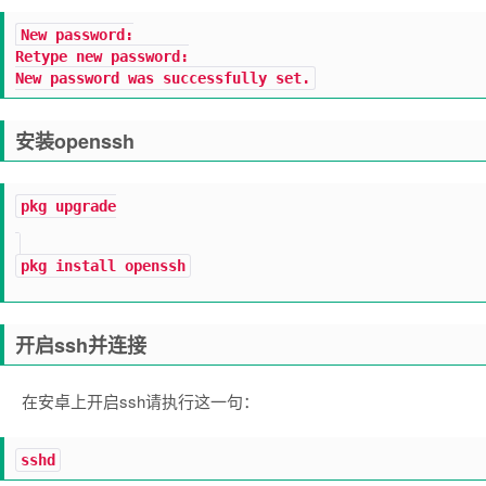
New password:
Retype new password:
New password was successfully set.
安装openssh
pkg upgrade
pkg install openssh
开启ssh并连接
在安卓上开启ssh请执行这一句：
sshd