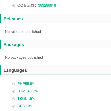
QQ交流群：
383286818
Releases
No releases published
Packages
No packages published
Languages
PHP
55.9%
HTML
40.5%
TSQL
1.5%
CSS
1.3%