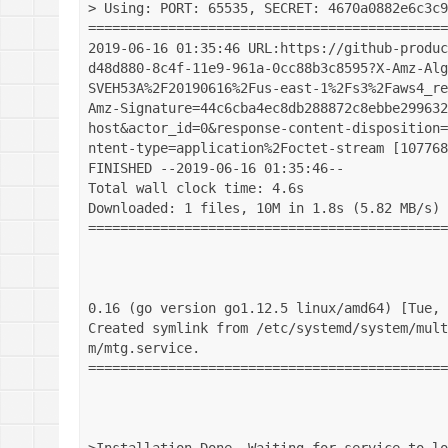
> Using: PORT: 65535, SECRET: 4670a0882e6c3c9
=============================================
2019-06-16 01:35:46 URL:https://github-produc
d48d880-8c4f-11e9-961a-0cc88b3c8595?X-Amz-Alg
SVEH53A%2F20190616%2Fus-east-1%2Fs3%2Faws4_re
Amz-Signature=44c6cba4ec8db288872c8ebbe299632
host&actor_id=0&response-content-disposition=
ntent-type=application%2Foctet-stream [107768
FINISHED --2019-06-16 01:35:46--

Total wall clock time: 4.6s

Downloaded: 1 files, 10M in 1.8s (5.82 MB/s)

=============================================
0.16 (go version go1.12.5 linux/amd64) [Tue, 
Created symlink from /etc/systemd/system/mult
m/mtg.service.

=============================================