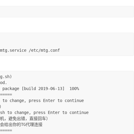
mtg.service /etc/mtg.conf
g.sh)

od.

 package [build 2019-06-13]  100%

=====

 to change, press Enter to continue



sh to change, press Enter to continue

=====
