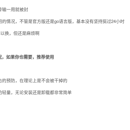
文传输一用就被封
使用的情况，不管是官方版还是go语言版，基本没有坚持挺过24小时
可以换，但还是麻烦啊
况，如果你也需要，推荐使用
放攻击的预防，在理论上是不会被干掉的
G 非常的轻量，无论安装还是卸载都非常简单