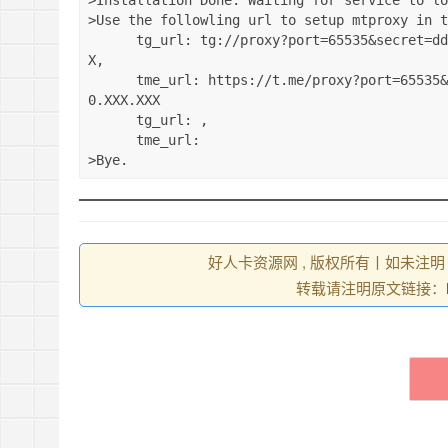
>Installation Done. Waiting for service to lo
>Use the followling url to setup mtproxy in t
      tg_url: tg://proxy?port=65535&secret=dd4670a0882e6c3c9a4a7cf5f8e2951434&server=35.220.XXX.XX
X,

      tme_url: https://t.me/proxy?port=65535&secret=dd4670a0882e6c3c9a4a7cf5f8e2951434&server=35.22
0.XXX.XXX

      tg_url: ,

      tme_url:

>Bye.
好人卡资源网 , 版权所有丨如未注明
转载请注明原文链接：