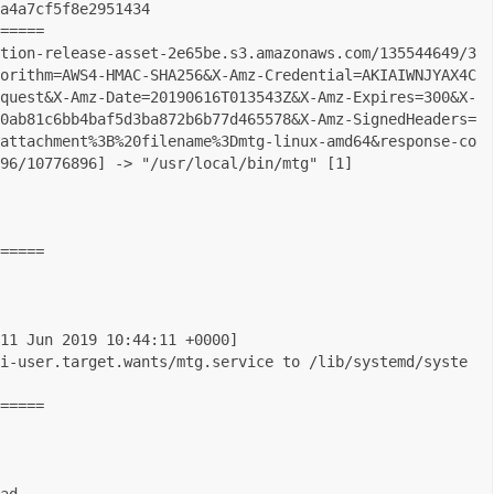
a4a7cf5f8e2951434

=====

tion-release-asset-2e65be.s3.amazonaws.com/135544649/3
orithm=AWS4-HMAC-SHA256&X-Amz-Credential=AKIAIWNJYAX4C
quest&X-Amz-Date=20190616T013543Z&X-Amz-Expires=300&X-
0ab81c6bb4baf5d3ba872b6b77d465578&X-Amz-SignedHeaders=
attachment%3B%20filename%3Dmtg-linux-amd64&response-co
96/10776896] -> "/usr/local/bin/mtg" [1]

=====

11 Jun 2019 10:44:11 +0000]

i-user.target.wants/mtg.service to /lib/systemd/syste
=====
