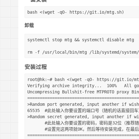
bash <(wget -qO- https://git.io/mtg.sh)
卸载
systemctl stop mtg && systemctl disable mtg

rm -f /usr/local/bin/mtg /lib/systemd/system/
安装过程
root@hk:~# bash <(wget -qO- https://git.io/mt
Verifying archive integrity...  100%   All go
Uncompressing Bullshit-free MTPROTO proxy Bin
=============================================
>Random port generated, input another if wish
65535  #此处输入你要设置的端口号（随机的话直接回车）
>Random secret generated, input another if wi
       #此处输入你要设置的密码，密码是32位（推荐随机，避免出错，直接回车）

       #设置完这两项就OK，然后等待安装完成，在最后会给出你的TG代理连接

=============================================