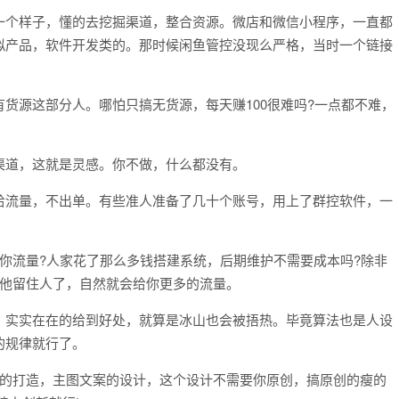
一个样子，懂的去挖掘渠道，整合资源。微店和微信小程序，一直都
拟产品，软件开发类的。那时候闲鱼管控没现么严格，当时一个链接
货源这部分人。哪怕只搞无货源，每天赚100很难吗?一点都不难，
渠道，这就是灵感。你不做，什么都没有。
给流量，不出单。有些准人准备了几十个账号，用上了群控软件，一
你流量?人家花了那么多钱搭建系统，后期维护不需要成本吗?除非
帮他留住人了，自然就会给你更多的流量。
，实实在在的给到好处，就算是冰山也会被捂热。毕竟算法也是人设
的规律就行了。
号的打造，主图文案的设计，这个设计不需要你原创，搞原创的瘦的